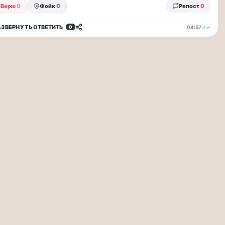
Верю
0
Фейк
0
Репост
0
АЗВЕРНУТЬ
ОТВЕТИТЬ
04:57
✓✓
0