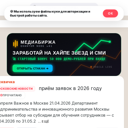
Москвичи.net
🔍
🍪 Мы используем файлы куки для авторизации и
ОК
быстрой работы сайта.
—
Главный
столичный
МЕДИАБИРЖА
QUANTUM NODE v41
чат-
ЗАРАБОТАЙ НА ХАЙПЕ ЗВЕЗД И СМИ
🚀 СТАРТОВЫЙ БОНУС 50 000 ДЕМО-РУБЛЕЙ ПРИ ВХОДЕ
мессенджер,
ORACLE LIVE
ОТКРЫТЬ СТАКАН ➔
новости
сквичка
и
приём заявок в 2026 году
СКОВСКИЕ НОВОСТИ
инсайды
20
ПРОЧИТАНО
апреля Важное в Москве 21.04.2026 Департамент
Москвы
дпринимательства и инновационного развития Москвы
рывает отбор на субсидии для обучения сотрудников — с
04.2026 по 31.05.2
... ЕЩЁ