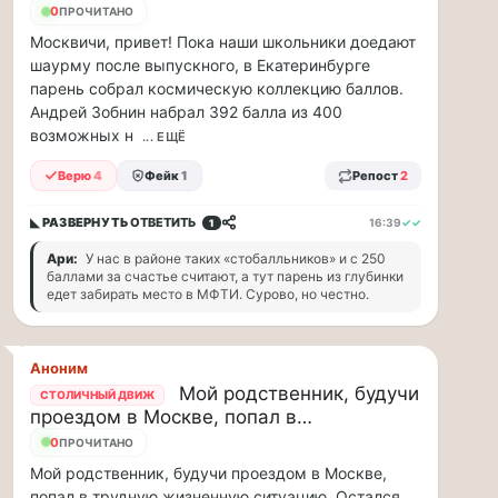
0
ПРОЧИТАНО
88
млн
Москвичи, привет! Пока наши школьники доедают
рублей
шаурму после выпускного, в Екатеринбурге
в
парень собрал космическую коллекцию баллов.
рамках
Андрей Зобнин набрал 392 балла из 400
договора
возможных н
... ЕЩЁ
страхов...
Верю
4
Фейк
1
Репост
2
1
августа
◣ РАЗВЕРНУТЬ
ОТВЕТИТЬ
16:39
✓✓
1
в
Ари:
У нас в районе таких «стобалльников» и с 250
московском
баллами за счастье считают, а тут парень из глубинки
едет забирать место в МФТИ. Сурово, но честно.
парке
«Сокольники»
откроется
Аноним
«Капибара…
Мой родственник, будучи
СТОЛИЧНЫЙ ДВИЖ
проездом в Москве, попал в…
1
августа
0
ПРОЧИТАНО
в
Мой родственник, будучи проездом в Москве,
московском
попал в трудную жизненную ситуацию. Остался