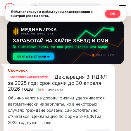
Последние
Москвичи.net
🔍
новости
🍪 Мы используем файлы куки для авторизации и
ОК
быстрой работы сайта.
—
и
обновления
Главный
МЕДИАБИРЖА
QUANTUM NODE v41
потока:
столичный
ЗАРАБОТАЙ НА ХАЙПЕ ЗВЕЗД И СМИ
🚀 СТАРТОВЫЙ БОНУС 50 000 ДЕМО-РУБЛЕЙ ПРИ ВХОДЕ
Друзья,
чат-
ORACLE LIVE
приглашаем
ОТКРЫТЬ СТАКАН ➔
мессенджер,
на
музыкальную
Скоморох
новости
Декларация 3-НДФЛ
прогулку
МОСКОВСКИЕ НОВОСТИ
за 2025 год: срок сдачи до 30 апреля
по
и
2026 года
17
Москве
ПРОЧИТАНО
инсайды
Чайковского!…
Обычно налог на доходы физлиц удерживается
автоматически из зарплаты, но в некоторых
Москвы
Друзья,
случаях граждане обязаны самостоятельно
приглашаем
отчитаться. Декларацию по форме 3-НДФЛ за
на
2025 год нужн
... ЕЩЁ
музыкальную