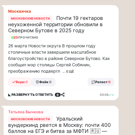
рублей
в…
Москвичка
Почти 19 гектаров
МОСКОВСКИЕ НОВОСТИ
ВСК
неухоженной территории обновили в
выплатила
Северном Бутове в 2025 году
производителю
упаковки
20
ПРОЧИТАНО
88
26 марта Новости округа В прошлом году
млн
столичные власти завершили масштабное
рублей
благоустройство в районе Северное Бутово. Как
в
сообщил мэр столицы Сергей Собянин,
связи
преображению подвергл
... ЕЩЁ
с
повреждением
Верю
0
Фейк
0
Репост
0
оборудования
Страховой
◣ РАЗВЕРНУТЬ
ОТВЕТИТЬ
05:08
✓✓
0
Дом
ВСК
выплатил
Татьяна Бычкова
ООО
Уральский
МОСКОВСКИЕ НОВОСТИ
ПТК
вундеркинд рвется в Москву: почти 400
«Союз-
баллов на ЕГЭ и битва за МФТИ 🇷🇺 —
Полимер»