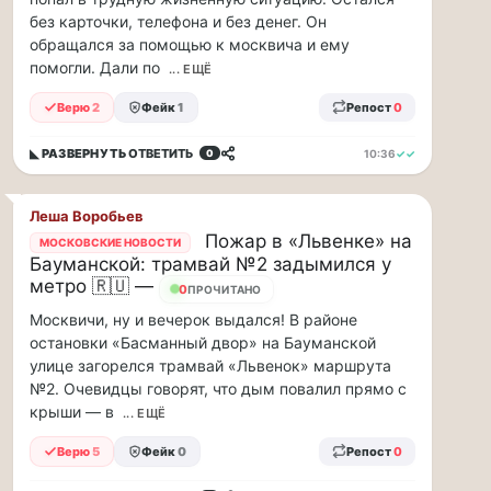
парке
без карточки, телефона и без денег. Он
«Сокольники»
обращался за помощью к москвича и ему
откроется
помогли. Дали по
... ЕЩЁ
«Капибара
кафе».
Верю
2
Фейк
1
Репост
0
Это
новое
◣ РАЗВЕРНУТЬ
ОТВЕТИТЬ
10:36
✓✓
0
уютное
место
рядом
Леша Воробьев
с
Пожар в «Львенке» на
МОСКОВСКИЕ НОВОСТИ
популярной
Бауманской: трамвай №2 задымился у
площадкой
метро 🇷🇺 —
0
ПРОЧИТАНО
«Гайд
Парк».
Москвичи, ну и вечерок выдался! В районе
Здесь
остановки «Басманный двор» на Бауманской
можно
улице загорелся трамвай «Львенок» маршрута
провести
№2. Очевидцы говорят, что дым повалил прямо с
время
крыши — в
... ЕЩЁ
всей
семьей
Верю
5
Фейк
0
Репост
0
и