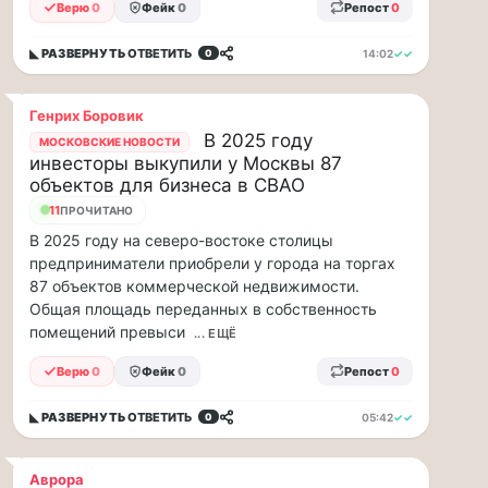
прогулку
Верю
0
Фейк
0
Репост
0
по
Москве
◣ РАЗВЕРНУТЬ
ОТВЕТИТЬ
14:02
✓✓
0
Чайковского!
16.08
|
Генрих Боровик
16:00
В 2025 году
МОСКОВСКИЕ НОВОСТИ
Петр
инвесторы выкупили у Москвы 87
Ильич
объектов для бизнеса в СВАО
Чайковский
11
ПРОЧИТАНО
—
В 2025 году на северо-востоке столицы
один
предприниматели приобрели у города на торгах
из
87 объектов коммерческой недвижимости.
самых
Общая площадь переданных в собственность
исповедальных
помещений превыси
русских
... ЕЩЁ
композиторов,
Верю
0
Фейк
0
Репост
0
чья
музыка
◣ РАЗВЕРНУТЬ
ОТВЕТИТЬ
05:42
✓✓
0
стала
ча...
Аврора
Терапевт