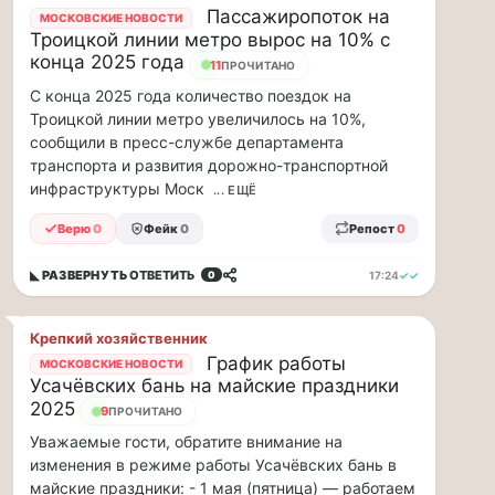
Пассажиропоток на
МОСКОВСКИЕ НОВОСТИ
ВСК
Троицкой линии метро вырос на 10% с
дал
конца 2025 года
11
ПРОЧИТАНО
совет
С конца 2025 года количество поездок на
дачникам:
Троицкой линии метро увеличилось на 10%,
«сердечникам»
сообщили в пресс-службе департамента
можно
транспорта и развития дорожно-транспортной
находится…
инфраструктуры Моск
... ЕЩЁ
Терапевт
Верю
0
Фейк
0
Репост
0
ВСК
дал
◣ РАЗВЕРНУТЬ
ОТВЕТИТЬ
17:24
✓✓
0
совет
дачникам:
«сердечникам»
Крепкий хозяйственник
можно
График работы
МОСКОВСКИЕ НОВОСТИ
находится
Усачёвских бань на майские праздники
на
2025
9
ПРОЧИТАНО
жаре
не
Уважаемые гости, обратите внимание на
более
изменения в режиме работы Усачёвских бань в
20
майские праздники: - 1 мая (пятница) — работаем