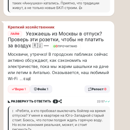
таких «Аннушках» катались. Приятно, что традиции
и
живут, а не только новые БКЛ строим. 👍
дефицит
курьеров,
в
Крепкий хозяйственник
регионах
Уезжаешь из Москвы в отпуск?
коммунальщики
ЛАЙФ
Проверь эти розетки, чтобы не платить
нашли
за воздух 🇷🇺 —
свой
0
ПРОЧИТАНО
«гениальный»
Москвичи, утречко! В городских пабликах сейчас
способ
активно обсуждают, как сэкономить на
решать
электричестве, пока мы жарим шашлыки на даче
проблемы
или летим в Анталью. Оказывается, наш любимый
с
Wi-Fi
... ЕЩЁ
кадрами...
Верю
1
Фейк
1
Репост
0
Я
считаю,
◣ РАЗВЕРНУТЬ
ОТВЕТИТЬ
22:57
✓✓
3
что
:
«Ребята, а кто пробовал выключать бойлер на время
тепрь
отпуска? У меня в квартире на Юго-Западной старый
нам
стоит. Боюсь, что потом полдня ждать горячую воду.
должны
Но если экономия реальная, может, и стоит
рискнуть?»