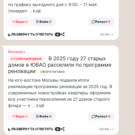
минут
по графику выходного дня с 9:00. - 11 мая
Для
(понедел
... ЕЩЁ
людей
с
Верю
0
Фейк
0
Репост
0
сердечно-
сосудистыми
◣ РАЗВЕРНУТЬ
ОТВЕТИТЬ
01:59
✓✓
0
заболеваниями
жара
—
Баламут
это
В 2025 году 27 старых
СТОЛИЧНЫЙ ДВИЖ
дополнительная
домов в ЮВАО расселили по программе
нагрузка
реновации
8
ПРОЧИТАНО
на
На юго-востоке Москвы подвели итоги
ор...
реализации программы реновации за 2025 год. В
современных новостройках квартиры оформили
ВСК
все участники переселения из 27 домов старого
выплатила
фонда — э
... ЕЩЁ
производителю
упаковки
Верю
0
Фейк
0
Репост
0
88
млн
◣ РАЗВЕРНУТЬ
ОТВЕТИТЬ
04:46
✓✓
0