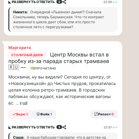
по...
◣ РАЗВЕРНУТЬ
ОТВЕТИТЬ
22:59
✓✓
2
Никита:
Очередной «Львенок» дымит? Сначала
Москвичи,
Сокольники, теперь Бауманская. Что-то контракт
привет!
жизненного цикла дает сбои, или это просто
Пока
столичное лето с перегрузками?
мы
тут
Маргарита
в
Центр Москвы встал в
столице
СТОЛИЧНЫЙ ДВИЖ
пробку из-за парада старых трамваев
обсуждаем…
🇷🇺 —
0
ПРОЧИТАНО
Москвичи,
Москвичи, ну вы видели? Сегодня по центру, от
привет!
«Новокузнецкой» до Чистых прудов, прокатилась
Пока
целая колонна ретро-трамваев. В городских
мы
пабликах обсуждают, как исторические вагоны
тут
вс
... ЕЩЁ
в
столице
Верю
5
Фейк
1
Репост
0
обсуждаем
новые
◣ РАЗВЕРНУТЬ
ОТВЕТИТЬ
22:57
✓✓
3
тарифы,
Саша:
А наши бабушки говорили, что в детстве на
электробусы