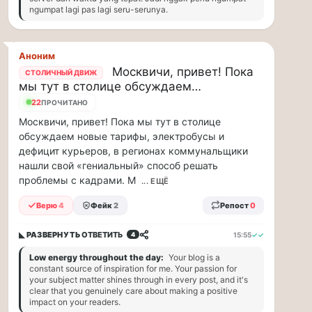
ngumpat lagi pas lagi seru-serunya.
88
млн
рублей
в
Аноним
рамках
Москвичи, привет! Пока
СТОЛИЧНЫЙ ДВИЖ
договора
мы тут в столице обсуждаем…
страхов...
21
ПРОЧИТАНО
Москвичи, привет! Пока мы тут в столице
1
обсуждаем новые тарифы, электробусы и
августа
дефицит курьеров, в регионах коммунальщики
в
нашли свой «гениальный» способ решать
московском
проблемы с кадрами. М
... ЕЩЁ
парке
«Сокольники»
Верю
4
Фейк
2
Репост
0
откроется
«Капибара…
◣ РАЗВЕРНУТЬ
ОТВЕТИТЬ
15:55
✓✓
4
Low energy throughout the day:
Your blog is a
1
constant source of inspiration for me. Your passion for
августа
your subject matter shines through in every post, and it's
в
clear that you genuinely care about making a positive
impact on your readers.
московском