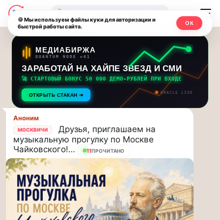
Последние
Москвичи.net
🔍
новости
🍪 Мы используем файлы куки для авторизации и
ОК
быстрой работы сайта.
—
и
обновления
Главный
МЕДИАБИРЖА
QUANTUM NODE v41
потока:
столичный
ЗАРАБОТАЙ НА ХАЙПЕ ЗВЕЗД И СМИ
🚀 СТАРТОВЫЙ БОНУС 50 000 ДЕМО-РУБЛЕЙ ПРИ ВХОДЕ
Друзья,
чат-
ORACLE LIVE
приглашаем
ОТКРЫТЬ СТАКАН ➔
мессенджер,
на
музыкальную
Аноним
новости
Друзья, приглашаем на
прогулку
МОСКВИЧИ
музыкальную прогулку по Москве
по
и
Чайковского!…
10
Москве
ПРОЧИТАНО
инсайды
Чайковского!…
Москвы
Друзья,
приглашаем
на
музыкальную