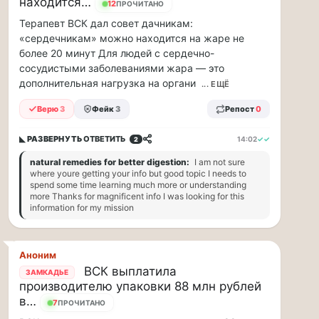
находится…
11
ПРОЧИТАНО
ВСК
Терапевт ВСК дал совет дачникам:
дал
«сердечникам» можно находится на жаре не
совет
более 20 минут Для людей с сердечно-
дачникам:
сосудистыми заболеваниями жара — это
«сердечникам»
дополнительная нагрузка на органи
... ЕЩЁ
можно
Верю
3
Фейк
3
Репост
0
находится…
◣ РАЗВЕРНУТЬ
ОТВЕТИТЬ
14:02
✓✓
2
Терапевт
ВСК
natural remedies for better digestion:
I am not sure
дал
where youre getting your info but good topic I needs to
совет
spend some time learning much more or understanding
more Thanks for magnificent info I was looking for this
дачникам:
information for my mission
«сердечникам»
можно
находится
Аноним
на
жаре
ВСК выплатила
ЗАМКАДЬЕ
не
производителю упаковки 88 млн рублей
более
в…
7
ПРОЧИТАНО
20