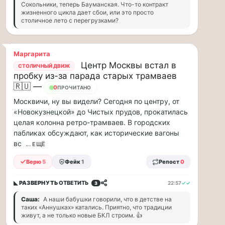
и
Сокольники, теперь Бауманская. Что-то контракт
заплатив
жизненного цикла дает сбои, или это просто
за
столичное лето с перегрузками?
дорогой
бензин,
мы
Маргарита
вправе
Центр Москвы встал в
СТОЛИЧНЫЙ ДВИЖ
получить
пробку из-за парада старых трамваев
рублей
🇷🇺 —
11
ПРОЧИТАНО
10-
2...
Москвичи, ну вы видели? Сегодня по центру, от
«Новокузнецкой» до Чистых прудов, прокатилась
целая колонна ретро-трамваев. В городских
пабликах обсуждают, как исторические вагоны
вс
... ЕЩЁ
Верю
5
Фейк
1
Репост
0
◣ РАЗВЕРНУТЬ
ОТВЕТИТЬ
22:57
✓✓
3
Саша:
А наши бабушки говорили, что в детстве на
таких «Аннушках» катались. Приятно, что традиции
живут, а не только новые БКЛ строим. 👍