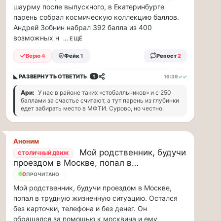
шаурму после выпускного, в Екатеринбурге
и
парень собрал космическую коллекцию баллов.
дефицит
Андрей Зобнин набрал 392 балла из 400
курьеров,
в
возможных н
... ЕЩЁ
регионах
Верю
4
Фейк
1
Репост
2
коммунальщики
нашли
свой
◣ РАЗВЕРНУТЬ
ОТВЕТИТЬ
16:39
✓✓
1
«гениальный»
Ари:
У нас в районе таких «стобалльников» и с 250
способ
баллами за счастье считают, а тут парень из глубинки
решать
едет забирать место в МФТИ. Сурово, но честно.
проблемы
с
кадрами...
Аноним
Мой родственник, будучи
СТОЛИЧНЫЙ ДВИЖ
Я
проездом в Москве, попал в…
считаю,
5
ПРОЧИТАНО
что
Мой родственник, будучи проездом в Москве,
тепрь
попал в трудную жизненную ситуацию. Остался
нам
без карточки, телефона и без денег. Он
должны
обращался за помощью к москвича и ему