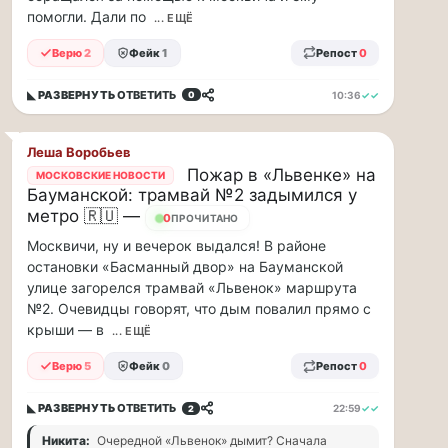
заправщики
помогли. Дали по
... ЕЩЁ
чаевые…
Верю
2
Фейк
1
Репост
0
Я
считаю,
◣ РАЗВЕРНУТЬ
ОТВЕТИТЬ
10:36
✓✓
0
что
тепрь
нам
Леша Воробьев
должны
Пожар в «Львенке» на
МОСКОВСКИЕ НОВОСТИ
заправщики
Бауманской: трамвай №2 задымился у
чаевые
метро 🇷🇺 —
13
ПРОЧИТАНО
давать,
Москвичи, ну и вечерок выдался! В районе
потому,
остановки «Басманный двор» на Бауманской
что
улице загорелся трамвай «Львенок» маршрута
с
№2. Очевидцы говорят, что дым повалил прямо с
такими
ценами
крыши — в
... ЕЩЁ
и
Верю
5
Фейк
0
Репост
0
проблемами,
отстояв
в
◣ РАЗВЕРНУТЬ
ОТВЕТИТЬ
22:59
✓✓
2
очередь
Никита:
Очередной «Львенок» дымит? Сначала