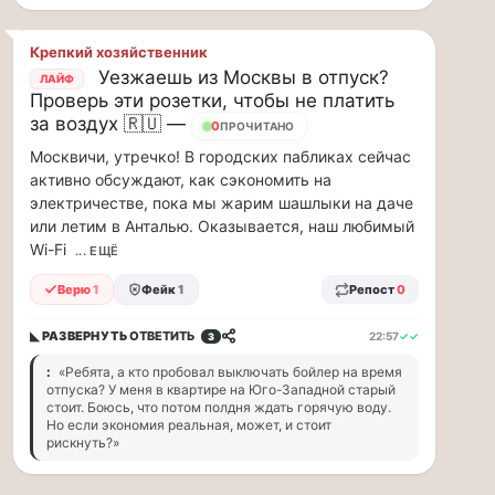
Крепкий хозяйственник
Уезжаешь из Москвы в отпуск?
ЛАЙФ
Проверь эти розетки, чтобы не платить
за воздух 🇷🇺 —
6
ПРОЧИТАНО
Москвичи, утречко! В городских пабликах сейчас
активно обсуждают, как сэкономить на
электричестве, пока мы жарим шашлыки на даче
или летим в Анталью. Оказывается, наш любимый
Wi-Fi
... ЕЩЁ
Верю
1
Фейк
1
Репост
0
◣ РАЗВЕРНУТЬ
ОТВЕТИТЬ
22:57
✓✓
3
:
«Ребята, а кто пробовал выключать бойлер на время
отпуска? У меня в квартире на Юго-Западной старый
стоит. Боюсь, что потом полдня ждать горячую воду.
Но если экономия реальная, может, и стоит
рискнуть?»