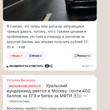
по...
Москвичи,
привет!
Пока
Я считаю, что тепрь нам должны заправщики
мы
чаевые давать, потому, что с такими ценами и
тут
проблемами, отстояв в очередь и заплатив за
в
дорогой бензин, мы вправе получить рублей 10-
столице
20 и
... ЕЩЁ
обсуждаем…
Верю
4
Фейк
2
Репост
0
Москвичи,
привет!
◣ РАЗВЕРНУТЬ
ОТВЕТИТЬ
14:40
✓✓
0
Пока
мы
тут
Татьяна Бычкова
в
Уральский
МОСКОВСКИЕ НОВОСТИ
столице
вундеркинд рвется в Москву: почти 400
обсуждаем
баллов на ЕГЭ и битва за МФТИ 🇷🇺 —
новые
11
ПРОЧИТАНО
тарифы,
Москвичи, привет! Пока наши школьники доедают
электробусы