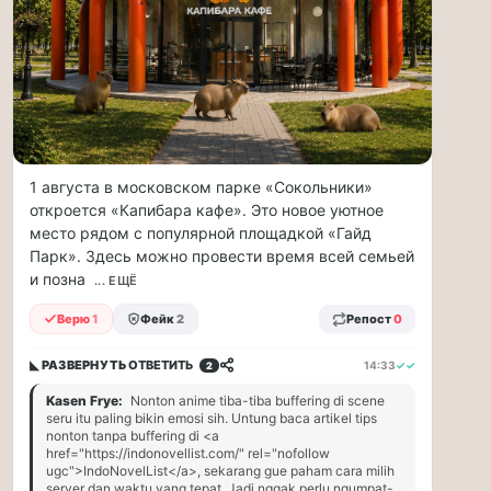
рублей
в…
ВСК
выплатила
производителю
упаковки
88
млн
1 августа в московском парке «Сокольники»
рублей
откроется «Капибара кафе». Это новое уютное
в
место рядом с популярной площадкой «Гайд
связи
Парк». Здесь можно провести время всей семьей
с
и позна
... ЕЩЁ
повреждением
оборудования
Верю
1
Фейк
2
Репост
0
Страховой
Дом
◣ РАЗВЕРНУТЬ
ОТВЕТИТЬ
14:33
✓✓
2
ВСК
выплатил
Kasen Frye:
Nonton anime tiba-tiba buffering di scene
seru itu paling bikin emosi sih. Untung baca artikel tips
ООО
nonton tanpa buffering di <a
ПТК
href="https://indonovellist.com/" rel="nofollow
«Союз-
ugc">IndoNovelList</a>, sekarang gue paham cara milih
Полимер»
server dan waktu yang tepat. Jadi nggak perlu ngumpat-