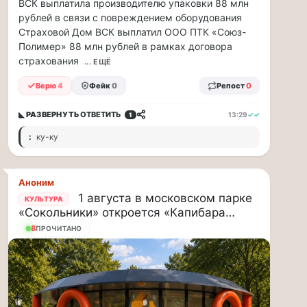
ВСК выплатила производителю упаковки 88 млн
минут
рублей в связи с повреждением оборудования
Для
Страховой Дом ВСК выплатил ООО ПТК «Союз-
людей
Полимер» 88 млн рублей в рамках договора
с
страхования
сердечно-
... ЕЩЁ
сосудистыми
Верю
4
Фейк
0
Репост
0
заболеваниями
жара
◣ РАЗВЕРНУТЬ
ОТВЕТИТЬ
13:29
✓✓
1
—
это
:
ку-ку
дополнительная
нагрузка
на
Аноним
ор...
1 августа в московском парке
КУЛЬТУРА
«Сокольники» откроется «Капибара…
ВСК
выплатила
7
ПРОЧИТАНО
производителю
упаковки
88
млн