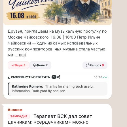
прогулку
по
Москве
Чайковского!
16.08
|
Друзья, приглашаем на музыкальную прогулку по
16:00
Москве Чайковского! 16.08 | 16:00 Петр Ильич
Петр
Чайковский — один из самых исповедальных
Ильич
русских композиторов, чья музыка стала частью
Чайковский
ми
... ЕЩЁ
—
один
Верю
1
Фейк
2
Репост
0
из
самых
◣ РАЗВЕРНУТЬ
ОТВЕТИТЬ
16:36
✓✓
1
исповедальных
Katherine Romero:
Thanks for sharing such useful
русских
information. Dark yard fly one son.
композиторов,
чья
музыка
стала
Аноним
ча...
Терапевт ВСК дал совет
ЗАМКАДЬЕ
дачникам: «сердечникам» можно
Терапевт