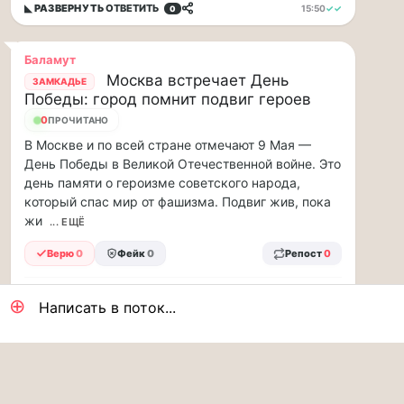
тепрь
◣ РАЗВЕРНУТЬ
ОТВЕТИТЬ
15:50
✓✓
0
нам
должны
Баламут
заправщики
Москва встречает День
ЗАМКАДЬЕ
чаевые…
Победы: город помнит подвиг героев
0
ПРОЧИТАНО
Я
считаю,
В Москве и по всей стране отмечают 9 Мая —
что
День Победы в Великой Отечественной войне. Это
тепрь
день памяти о героизме советского народа,
нам
который спас мир от фашизма. Подвиг жив, пока
должны
жи
... ЕЩЁ
заправщики
чаевые
Верю
0
Фейк
0
Репост
0
давать,
потому,
◣ РАЗВЕРНУТЬ
ОТВЕТИТЬ
15:10
✓✓
0
⊕
что
Написать в поток...
с
такими
ценами
РЕКЛАМА
и
проблемами,