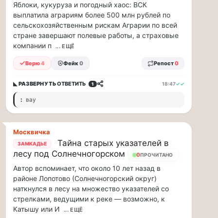
ООО
Яблоки, кукуруза и погодный хаос: ВСК
ПТК
выплатила аграриям более 500 млн рублей по
«Союз-
сельскохозяйственным рискам Аграрии по всей
Полимер»
стране завершают полевые работы, а страховые
88
компании п
... ЕЩЁ
млн
рублей
Верю
4
Фейк
0
Репост
0
в
рамках
◣ РАЗВЕРНУТЬ
ОТВЕТИТЬ
18:47
✓✓
1
договора
:
вау
страхов...
1
августа
Москвичка
в
Тайна старых указателей в
ЗАМКАДЬЕ
лесу под Солнечногорском
московском
0
ПРОЧИТАНО
парке
Автор вспоминает, что около 10 лет назад в
«Сокольники»
районе Лопотово (Солнечногорский округ)
откроется
наткнулся в лесу на множество указателей со
«Капибара…
стрелками, ведущими к реке — возможно, к
Катышу или И
... ЕЩЁ