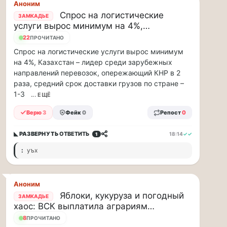
упаковки
Аноним
88
Спрос на логистические
ЗАМКАДЬЕ
млн
услуги вырос минимум на 4%,…
рублей
22
ПРОЧИТАНО
в…
Спрос на логистические услуги вырос минимум
на 4%, Казахстан – лидер среди зарубежных
ВСК
направлений перевозок, опережающий КНР в 2
выплатила
раза, средний срок доставки грузов по стране –
производителю
1-3
... ЕЩЁ
упаковки
88
Верю
3
Фейк
0
Репост
0
млн
рублей
◣ РАЗВЕРНУТЬ
ОТВЕТИТЬ
18:14
✓✓
1
в
связи
:
уъх
с
повреждением
оборудования
Аноним
Страховой
Яблоки, кукуруза и погодный
ЗАМКАДЬЕ
Дом
хаос: ВСК выплатила аграриям…
ВСК
8
ПРОЧИТАНО
выплатил