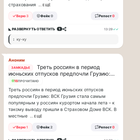
стала
страхования
... ЕЩЁ
ча...
Верю
3
Фейк
0
Репост
0
Терапевт
ВСК
◣ РАЗВЕРНУТЬ
ОТВЕТИТЬ
13:29
✓✓
1
дал
:
ку-ку
совет
дачникам:
«сердечникам»
Аноним
можно
Треть россиян в период
ЗАМКАДЬЕ
находится…
июньских отпусков предпочли Грузию:…
16
ПРОЧИТАНО
Терапевт
Треть россиян в период июньских отпусков
ВСК
предпочли Грузию: ВСК Грузия стала самым
дал
популярным у россиян курортом начала лета – к
совет
такому выводу пришли в Страховом Доме ВСК. В
дачникам:
«сердечникам»
местные
... ЕЩЁ
можно
Верю
1
Фейк
2
Репост
0
находится
на