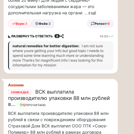
более 20 минут Для людей с сердечно-
приглашаем
сосудистыми заболеваниями жара — это
на
дополнительная нагрузка на органи
... ЕЩЁ
музыкальную
прогулку
Верю
3
Фейк
3
Репост
0
по
Москве
◣ РАЗВЕРНУТЬ
ОТВЕТИТЬ
14:02
✓✓
2
Чайковского!
natural remedies for better digestion:
I am not sure
16.08
where youre getting your info but good topic I needs to
|
spend some time learning much more or understanding
16:00
more Thanks for magnificent info I was looking for this
Петр
information for my mission
Ильич
Чайковский
—
Аноним
один
ВСК выплатила
ЗАМКАДЬЕ
из
производителю упаковки 88 млн рублей
самых
в…
12
ПРОЧИТАНО
исповедальных
русских
ВСК выплатила производителю упаковки 88 млн
композиторов,
рублей в связи с повреждением оборудования
чья
Страховой Дом ВСК выплатил ООО ПТК «Союз-
музыка
Полимер» 88 млн рублей в рамках договора