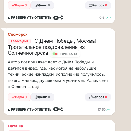
1
Верю
0
Фейк
0
Репост
0
августа
в
московском
◣ РАЗВЕРНУТЬ
ОТВЕТИТЬ
19:51
✓✓
0
парке
«Сокольники»
Скоморох
откроется
С Днём Победы, Москва!
«Капибара
ЗАМКАДЬЕ
Трогательное поздравление из
кафе».
Солнечногорска
Это
0
ПРОЧИТАНО
новое
Автор поздравляет всех с Днём Победы и
уютное
делится видео, где, несмотря на небольшие
место
технические накладки, исполнение получилось,
рядом
по его мнению, душевным и удачным. Ролик снят
с
в Солнеч
... ЕЩЁ
популярной
площадкой
Верю
0
Фейк
0
Репост
0
«Гайд
Парк».
◣ РАЗВЕРНУТЬ
ОТВЕТИТЬ
17:50
✓✓
0
Здесь
можно
провести
Наташа
время