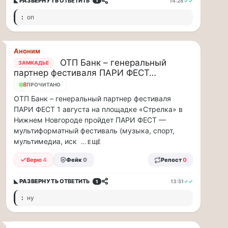
жаре
◣ РАЗВЕРНУТЬ
ОТВЕТИТЬ
14:28
✓✓
1
не
:
оп
более
20
минут
Аноним
Для
ОТП Банк – генеральный
людей
ЗАМКАДЬЕ
с
партнер фестиваля ПАРИ ФЕСТ…
сердечно-
8
ПРОЧИТАНО
сосудистыми
ОТП Банк – генеральный партнер фестиваля
заболеваниями
ПАРИ ФЕСТ 1 августа на площадке «Стрелка» в
жара
Нижнем Новгороде пройдет ПАРИ ФЕСТ —
—
мультиформатный фестиваль (музыка, спорт,
это
мультимедиа, иск
... ЕЩЁ
дополнительная
нагрузка
Верю
4
Фейк
0
Репост
0
на
ор...
◣ РАЗВЕРНУТЬ
ОТВЕТИТЬ
13:51
✓✓
1
ВСК
:
ну
выплатила
производителю