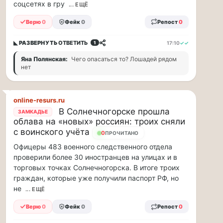
обсуждаем
соцсетях в гру
... ЕЩЁ
новые
Верю
0
Фейк
0
Репост
0
тарифы,
электробусы
и
◣ РАЗВЕРНУТЬ
ОТВЕТИТЬ
17:10
✓✓
1
дефицит
Яна Полянская:
Чего опасаться то? Лошадей рядом
курьеров,
нет
в
регионах
коммунальщики
online-resurs.ru
нашли
В Солнечногорске прошла
свой
ЗАМКАДЬЕ
облава на «новых» россиян: троих сняли
«гениальный»
с воинского учёта
способ
0
ПРОЧИТАНО
решать
Офицеры 483 военного следственного отдела
проблемы
проверили более 30 иностранцев на улицах и в
с
торговых точках Солнечногорска. В итоге троих
кадрами...
граждан, которые уже получили паспорт РФ, но
не
... ЕЩЁ
Я
считаю,
Верю
0
Фейк
0
Репост
0
что