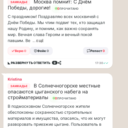
Москва помнит: С Днём
ЗАМКАДЬЕ
всей
Победы, дорогие!
0
ПРОЧИТАНО
семьей
и
С праздником! Поздравляю всех москвичей с
по...
Днём Победы. Мы чтим подвиг тех, кто защищал
нашу Родину, и помним, как важно сохранять
Москвичи,
мир. Вечная слава Героям и вечный покой
привет!
павшим. Ве
... ЕЩЁ
Пока
Верю
0
Фейк
0
Репост
0
мы
тут
◣ РАЗВЕРНУТЬ
ОТВЕТИТЬ
17:30
✓✓
0
в
столице
обсуждаем…
Kristina
В Солнечногорске местные
ЗАМКАДЬЕ
Москвичи,
опасаются цыганского набега на
привет!
стройматериалы
0
ПРОЧИТАНО
Пока
В подмосковном Солнечногорске жители
мы
обеспокоены сохранностью строительных
тут
материалов и имущества, опасаясь, что их могут
в
столице
разворовать приезжие цыгане. Пользователь в