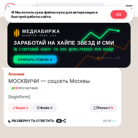
Последние
Москвичи.net
🔍
новости
🍪 Мы используем файлы куки для авторизации и
ОК
быстрой работы сайта.
—
и
обновления
Главный
МЕДИАБИРЖА
QUANTUM NODE v41
потока:
столичный
ЗАРАБОТАЙ НА ХАЙПЕ ЗВЕЗД И СМИ
🚀 СТАРТОВЫЙ БОНУС 50 000 ДЕМО-РУБЛЕЙ ПРИ ВХОДЕ
Друзья,
чат-
ORACLE LIVE
приглашаем
ОТКРЫТЬ СТАКАН ➔
мессенджер,
на
музыкальную
Аноним
новости
МОСКВИЧИ — соцсеть Москвы
прогулку
по
13
ПРОЧИТАНО
и
Москве
[loginform]
инсайды
Чайковского!…
Верю
0
Фейк
0
Репост
0
Москвы
Друзья,
◣ РАЗВЕРНУТЬ
ОТВЕТИТЬ
приглашаем
19:10
✓✓
0
на
музыкальную