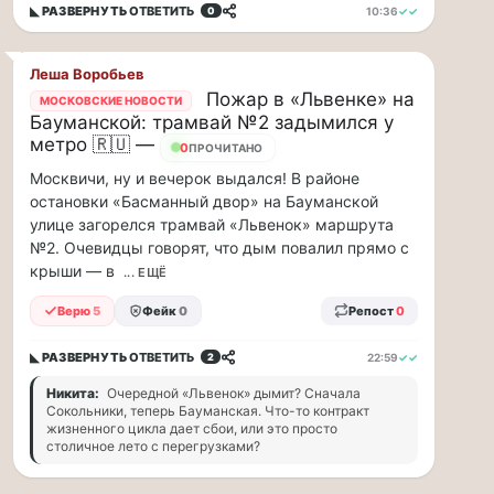
по...
◣ РАЗВЕРНУТЬ
ОТВЕТИТЬ
10:36
✓✓
0
Москвичи,
привет!
Леша Воробьев
Пока
Пожар в «Львенке» на
МОСКОВСКИЕ НОВОСТИ
Бауманской: трамвай №2 задымился у
мы
метро 🇷🇺 —
тут
0
ПРОЧИТАНО
в
Москвичи, ну и вечерок выдался! В районе
столице
остановки «Басманный двор» на Бауманской
обсуждаем…
улице загорелся трамвай «Львенок» маршрута
№2. Очевидцы говорят, что дым повалил прямо с
Москвичи,
крыши — в
... ЕЩЁ
привет!
Верю
5
Фейк
0
Репост
0
Пока
мы
тут
◣ РАЗВЕРНУТЬ
ОТВЕТИТЬ
22:59
✓✓
2
в
Никита:
Очередной «Львенок» дымит? Сначала
столице
Сокольники, теперь Бауманская. Что-то контракт
обсуждаем
жизненного цикла дает сбои, или это просто
новые
столичное лето с перегрузками?
тарифы,
электробусы