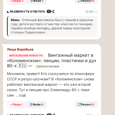
Верю
4
Фейк
1
Репост
0
ВСК
дал
◣ РАЗВЕРНУТЬ
ОТВЕТИТЬ
13:38
✓✓
1
совет
Мика:
Отличный фестиваль! Был с семьей в прошлом
дачникам:
году, дети в восторге от мастер-классов по гончарке.
Зарайск вообще молодец, держит марку культурной
«сердечникам»
столицы Подмосковья.
можно
находится…
Леша Воробьев
Терапевт
Винтажный маркет в
МОСКОВСКИЕ НОВОСТИ
ВСК
«Коломенском»: лекции, пластинки и дух
дал
80-х 🇷🇺 —
совет
20
ПРОЧИТАНО
дачникам:
Москвичи, привет! Кто соскучился по атмосфере
«сердечникам»
СССР и ретро-штучкам? В «Коломенском» снова
можно
работает винтажный маркет — это уже второй
находится
сезон. Тут и лекции про Олимпиаду-80 с теми
на
сам
... ЕЩЁ
жаре
не
Верю
1
Фейк
0
Репост
0
более
20