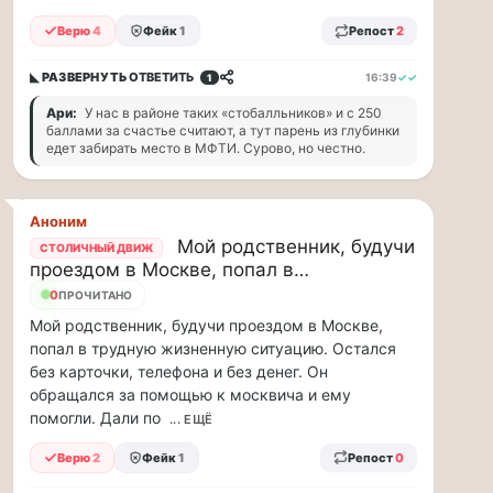
парке
Верю
4
Фейк
1
Репост
2
«Сокольники»
откроется
«Капибара
◣ РАЗВЕРНУТЬ
ОТВЕТИТЬ
16:39
✓✓
1
кафе».
Ари:
У нас в районе таких «стобалльников» и с 250
Это
баллами за счастье считают, а тут парень из глубинки
новое
едет забирать место в МФТИ. Сурово, но честно.
уютное
место
рядом
Аноним
с
Мой родственник, будучи
СТОЛИЧНЫЙ ДВИЖ
популярной
проездом в Москве, попал в…
площадкой
0
«Гайд
ПРОЧИТАНО
Парк».
Мой родственник, будучи проездом в Москве,
Здесь
попал в трудную жизненную ситуацию. Остался
можно
без карточки, телефона и без денег. Он
провести
обращался за помощью к москвича и ему
время
помогли. Дали по
... ЕЩЁ
всей
семьей
Верю
2
Фейк
1
Репост
0
и