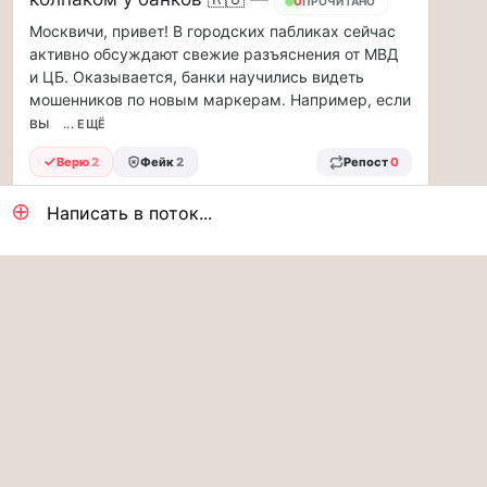
и
0
ПРОЧИТАНО
заплатив
Москвичи, привет! В городских пабликах сейчас
за
активно обсуждают свежие разъяснения от МВД
дорогой
и ЦБ. Оказывается, банки научились видеть
бензин,
мошенников по новым маркерам. Например, если
мы
вы
... ЕЩЁ
вправе
получить
Верю
2
Фейк
2
Репост
0
рублей
10-
⊕
◣ РАЗВЕРНУТЬ
ОТВЕТИТЬ
22:53
✓✓
3
Написать в поток...
2...
Женя:
Нормально всё. Лучше пусть блокируют
подозрительные переводы, чем бабушки будут нести
последнее мошенникам. Я за ужесточение, хоть и сам
москвич.
ПРОВЕРКА...
Я Русский
Трамваи на
МОСКОВСКИЕ НОВОСТИ
Бауманской снова ходят: задымление
устранили, движение штатное 🇷🇺 —
0
ПРОЧИТАНО