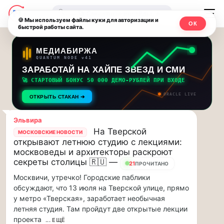
Последние
Москвичи.net
🔍
новости
🍪 Мы используем файлы куки для авторизации и
ОК
быстрой работы сайта.
—
и
обновления
Главный
МЕДИАБИРЖА
QUANTUM NODE v41
потока:
столичный
ЗАРАБОТАЙ НА ХАЙПЕ ЗВЕЗД И СМИ
🚀 СТАРТОВЫЙ БОНУС 50 000 ДЕМО-РУБЛЕЙ ПРИ ВХОДЕ
Друзья,
чат-
ORACLE LIVE
приглашаем
ОТКРЫТЬ СТАКАН ➔
мессенджер,
на
музыкальную
Эльвира
новости
На Тверской
прогулку
МОСКОВСКИЕ НОВОСТИ
открывают летнюю студию с лекциями:
по
и
москвоведы и архитекторы раскроют
Москве
секреты столицы 🇷🇺 —
21
инсайды
ПРОЧИТАНО
Чайковского!…
Москвичи, утречко! Городские паблики
Москвы
Друзья,
обсуждают, что 13 июля на Тверской улице, прямо
приглашаем
у метро «Тверская», заработает необычная
на
летняя студия. Там пройдут две открытые лекции
музыкальную
проекта
... ЕЩЁ