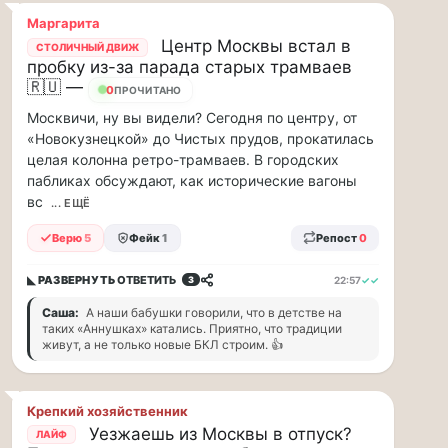
и
Маргарита
дефицит
Центр Москвы встал в
СТОЛИЧНЫЙ ДВИЖ
курьеров,
пробку из-за парада старых трамваев
в
🇷🇺 —
0
ПРОЧИТАНО
регионах
коммунальщики
Москвичи, ну вы видели? Сегодня по центру, от
нашли
«Новокузнецкой» до Чистых прудов, прокатилась
свой
целая колонна ретро-трамваев. В городских
«гениальный»
пабликах обсуждают, как исторические вагоны
способ
вс
... ЕЩЁ
решать
проблемы
Верю
5
Фейк
1
Репост
0
с
кадрами...
◣ РАЗВЕРНУТЬ
ОТВЕТИТЬ
22:57
✓✓
3
Саша:
А наши бабушки говорили, что в детстве на
Я
таких «Аннушках» катались. Приятно, что традиции
считаю,
живут, а не только новые БКЛ строим. 👍
что
тепрь
нам
Крепкий хозяйственник
должны
Уезжаешь из Москвы в отпуск?
ЛАЙФ