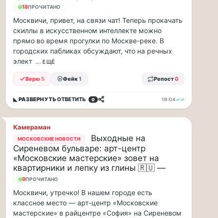
рублей
18
ПРОЧИТАНО
в…
Москвичи, привет, на связи чат! Теперь прокачать
скиллы в искусственном интеллекте можно
ВСК
прямо во время прогулки по Москве-реке. В
выплатила
городских пабликах обсуждают, что на речных
производителю
упаковки
элект
... ЕЩЁ
88
Верю
5
Фейк
1
Репост
0
млн
рублей
в
◣ РАЗВЕРНУТЬ
ОТВЕТИТЬ
19:04
✓✓
0
связи
с
Камераман
повреждением
Выходные на
оборудования
МОСКОВСКИЕ НОВОСТИ
Сиреневом бульваре: арт-центр
Страховой
«Московские мастерские» зовет на
Дом
квартирники и лепку из глины 🇷🇺 —
ВСК
выплатил
9
ПРОЧИТАНО
ООО
Москвичи, утречко! В нашем городе есть
ПТК
классное место — арт-центр «Московские
«Союз-
мастерские» в райцентре «София» на Сиреневом
Полимер»