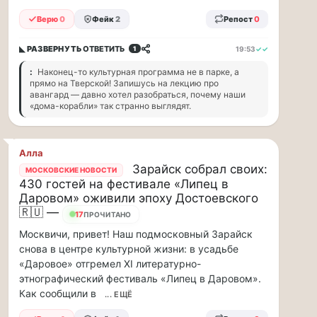
прогулку
по
Верю
0
Фейк
2
Репост
0
Москве
Чайковского!
◣ РАЗВЕРНУТЬ
ОТВЕТИТЬ
19:53
✓✓
1
16.08
:
Наконец-то культурная программа не в парке, а
|
прямо на Тверской! Запишусь на лекцию про
16:00
авангард — давно хотел разобраться, почему наши
Петр
«дома-корабли» так странно выглядят.
Ильич
Чайковский
—
Алла
один
Зарайск собрал своих:
МОСКОВСКИЕ НОВОСТИ
из
430 гостей на фестивале «Липец в
самых
Даровом» оживили эпоху Достоевского
исповедальных
🇷🇺 —
17
ПРОЧИТАНО
русских
композиторов,
Москвичи, привет! Наш подмосковный Зарайск
чья
снова в центре культурной жизни: в усадьбе
музыка
«Даровое» отгремел XI литературно-
стала
этнографический фестиваль «Липец в Даровом».
ча...
Как сообщили в
... ЕЩЁ
Терапевт