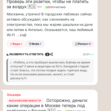
заправщики
Проверь эти розетки, чтобы не платить
за воздух 🇷🇺 —
чаевые…
0
ПРОЧИТАНО
Москвичи, утречко! В городских пабликах сейчас
Я
активно обсуждают, как сэкономить на
считаю,
электричестве, пока мы жарим шашлыки на даче
что
или летим в Анталью. Оказывается, наш любимый
тепрь
Wi-Fi
... ЕЩЁ
нам
должны
Верю
1
Фейк
1
Репост
0
заправщики
чаевые
◣ РАЗВЕРНУТЬ
ОТВЕТИТЬ
22:57
✓✓
3
давать,
потому,
:
«Ребята, а кто пробовал выключать бойлер на время
отпуска? У меня в квартире на Юго-Западной старый
что
стоит. Боюсь, что потом полдня ждать горячую воду.
с
Но если экономия реальная, может, и стоит
такими
рискнуть?»
ценами
и
проблемами,
Эльвира
отстояв
Осторожно, деньги:
МОСКОВСКИЕ НОВОСТИ
в
какие операции в Москве теперь под
очередь
колпаком у банков 🇷🇺 —