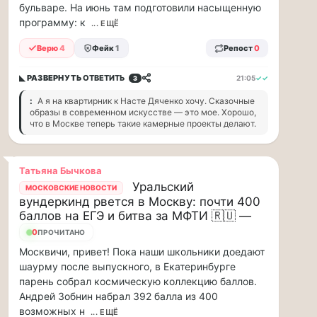
бульваре. На июнь там подготовили насыщенную
88
программу: к
... ЕЩЁ
млн
рублей
Верю
4
Фейк
1
Репост
0
в
рамках
◣ РАЗВЕРНУТЬ
ОТВЕТИТЬ
21:05
✓✓
3
договора
страхов...
:
А я на квартирник к Насте Дяченко хочу. Сказочные
образы в современном искусстве — это мое. Хорошо,
1
что в Москве теперь такие камерные проекты делают.
августа
в
Татьяна Бычкова
московском
Уральский
МОСКОВСКИЕ НОВОСТИ
парке
вундеркинд рвется в Москву: почти 400
«Сокольники»
баллов на ЕГЭ и битва за МФТИ 🇷🇺 —
откроется
0
ПРОЧИТАНО
«Капибара…
Москвичи, привет! Пока наши школьники доедают
шаурму после выпускного, в Екатеринбурге
1
парень собрал космическую коллекцию баллов.
августа
в
Андрей Зобнин набрал 392 балла из 400
московском
возможных н
... ЕЩЁ