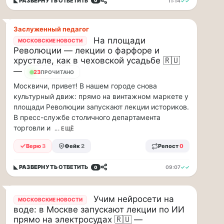
◣ РАЗВЕРНУТЬ
ОТВЕТИТЬ
11:14
✓✓
0
минут
Для
людей
Заслуженный педагог
с
На площади
МОСКОВСКИЕ НОВОСТИ
сердечно-
Революции — лекции о фарфоре и
сосудистыми
хрустале, как в чеховской усадьбе 🇷🇺
заболеваниями
—
23
ПРОЧИТАНО
жара
—
Москвичи, привет! В нашем городе снова
это
культурный движ: прямо на винтажном маркете у
дополнительная
площади Революции запускают лекции историков.
нагрузка
В пресс-службе столичного департамента
на
торговли и
... ЕЩЁ
ор...
Верю
3
Фейк
2
Репост
0
ВСК
выплатила
◣ РАЗВЕРНУТЬ
ОТВЕТИТЬ
09:07
✓✓
0
производителю
упаковки
Учим нейросети на
МОСКОВСКИЕ НОВОСТИ
88
воде: в Москве запускают лекции по ИИ
млн
прямо на электросудах 🇷🇺 —