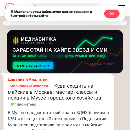
Последние
Москвичи.net
🔍
новости
🍪 Мы используем файлы куки для авторизации и
ОК
быстрой работы сайта.
—
и
обновления
Главный
потока:
столичный
МЕДИАБИРЖА
QUANTUM NODE v41
ЗАРАБОТАЙ НА ХАЙПЕ ЗВЕЗД И СМИ
Друзья,
чат-
приглашаем
🚀 СТАРТОВЫЙ БОНУС 50 000 ДЕМО-РУБЛЕЙ ПРИ ВХОДЕ
мессенджер,
на
ORACLE LIVE
ОТКРЫТЬ СТАКАН ➔
музыкальную
новости
прогулку
Диванный Аналитик
по
и
Куда сходить на
МОСКОВСКИЕ НОВОСТИ
Москве
майские в Москве: мастер-классы и
инсайды
Чайковского!…
лекции в Музее городского хозяйства
14
ПРОЧИТАНО
Москвы
Друзья,
В Музее городского хозяйства на ВДНХ (павильон
приглашаем
№5) и в экоцентре «Экотехпром» на Подольских
на
Курсантов подготовили программу на майские
музыкальную