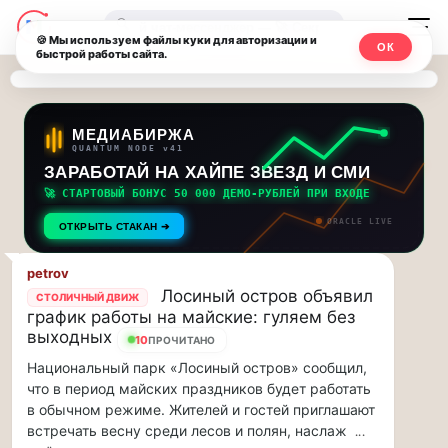
Последние
Москвичи.net
🔍
новости
🍪 Мы используем файлы куки для авторизации и
ОК
быстрой работы сайта.
—
и
обновления
Главный
потока:
столичный
МЕДИАБИРЖА
QUANTUM NODE v41
ЗАРАБОТАЙ НА ХАЙПЕ ЗВЕЗД И СМИ
Друзья,
чат-
приглашаем
🚀 СТАРТОВЫЙ БОНУС 50 000 ДЕМО-РУБЛЕЙ ПРИ ВХОДЕ
мессенджер,
на
ORACLE LIVE
ОТКРЫТЬ СТАКАН ➔
музыкальную
новости
прогулку
petrov
по
и
Лосиный остров объявил
СТОЛИЧНЫЙ ДВИЖ
Москве
график работы на майские: гуляем без
инсайды
Чайковского!…
выходных
10
ПРОЧИТАНО
Национальный парк «Лосиный остров» сообщил,
Москвы
Друзья,
что в период майских праздников будет работать
приглашаем
в обычном режиме. Жителей и гостей приглашают
на
встречать весну среди лесов и полян, наслаж
...
музыкальную