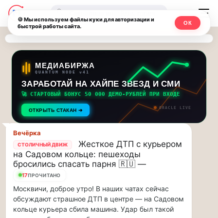
Последние
Москвичи.net
🔍
новости
🍪 Мы используем файлы куки для авторизации и
ОК
быстрой работы сайта.
—
и
обновления
Главный
потока:
столичный
МЕДИАБИРЖА
QUANTUM NODE v41
ЗАРАБОТАЙ НА ХАЙПЕ ЗВЕЗД И СМИ
Друзья,
чат-
приглашаем
🚀 СТАРТОВЫЙ БОНУС 50 000 ДЕМО-РУБЛЕЙ ПРИ ВХОДЕ
мессенджер,
на
ORACLE LIVE
ОТКРЫТЬ СТАКАН ➔
музыкальную
новости
прогулку
Вечёрка
по
и
Жесткое ДТП с курьером
СТОЛИЧНЫЙ ДВИЖ
Москве
на Садовом кольце: пешеходы
инсайды
Чайковского!…
бросились спасать парня 🇷🇺 —
17
ПРОЧИТАНО
Москвы
Друзья,
Москвичи, доброе утро! В наших чатах сейчас
приглашаем
обсуждают страшное ДТП в центре — на Садовом
на
кольце курьера сбила машина. Удар был такой
музыкальную