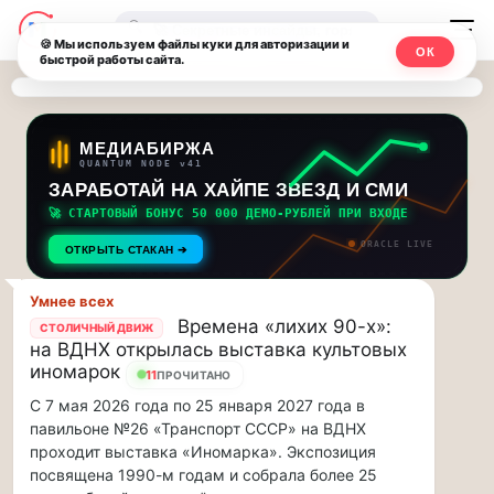
Последние
Москвичи.net
🔍
новости
🍪 Мы используем файлы куки для авторизации и
ОК
быстрой работы сайта.
—
и
обновления
Главный
потока:
столичный
МЕДИАБИРЖА
QUANTUM NODE v41
ЗАРАБОТАЙ НА ХАЙПЕ ЗВЕЗД И СМИ
Друзья,
чат-
приглашаем
🚀 СТАРТОВЫЙ БОНУС 50 000 ДЕМО-РУБЛЕЙ ПРИ ВХОДЕ
мессенджер,
на
ORACLE LIVE
ОТКРЫТЬ СТАКАН ➔
музыкальную
новости
прогулку
Умнее всех
по
и
Времена «лихих 90-х»:
СТОЛИЧНЫЙ ДВИЖ
Москве
на ВДНХ открылась выставка культовых
инсайды
Чайковского!…
иномарок
11
ПРОЧИТАНО
С 7 мая 2026 года по 25 января 2027 года в
Москвы
Друзья,
павильоне №26 «Транспорт СССР» на ВДНХ
приглашаем
проходит выставка «Иномарка». Экспозиция
на
посвящена 1990-м годам и собрала более 25
музыкальную