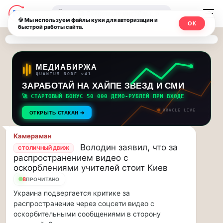
Последние
Москвичи.net
🔍
новости
🍪 Мы используем файлы куки для авторизации и
ОК
быстрой работы сайта.
—
и
обновления
Главный
потока:
столичный
МЕДИАБИРЖА
QUANTUM NODE v41
ЗАРАБОТАЙ НА ХАЙПЕ ЗВЕЗД И СМИ
Друзья,
чат-
приглашаем
🚀 СТАРТОВЫЙ БОНУС 50 000 ДЕМО-РУБЛЕЙ ПРИ ВХОДЕ
мессенджер,
на
ORACLE LIVE
ОТКРЫТЬ СТАКАН ➔
музыкальную
новости
прогулку
Камераман
по
и
Володин заявил, что за
СТОЛИЧНЫЙ ДВИЖ
Москве
распространением видео с
инсайды
Чайковского!…
оскорблениями учителей стоит Киев
8
ПРОЧИТАНО
Москвы
Друзья,
Украина подвергается критике за
приглашаем
распространение через соцсети видео с
на
оскорбительными сообщениями в сторону
музыкальную