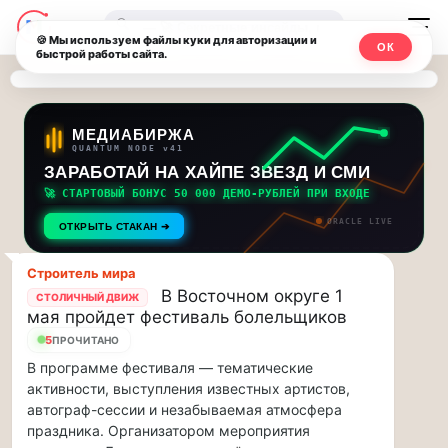
Последние
Москвичи.net
🔍
новости
🍪 Мы используем файлы куки для авторизации и
ОК
быстрой работы сайта.
—
и
обновления
Главный
потока:
столичный
МЕДИАБИРЖА
QUANTUM NODE v41
ЗАРАБОТАЙ НА ХАЙПЕ ЗВЕЗД И СМИ
Друзья,
чат-
приглашаем
🚀 СТАРТОВЫЙ БОНУС 50 000 ДЕМО-РУБЛЕЙ ПРИ ВХОДЕ
мессенджер,
на
ORACLE LIVE
ОТКРЫТЬ СТАКАН ➔
музыкальную
новости
прогулку
Строитель мира
по
и
В Восточном округе 1
СТОЛИЧНЫЙ ДВИЖ
Москве
мая пройдет фестиваль болельщиков
инсайды
Чайковского!…
5
ПРОЧИТАНО
В программе фестиваля — тематические
Москвы
Друзья,
активности, выступления известных артистов,
приглашаем
автограф-сессии и незабываемая атмосфера
на
праздника. Организатором мероприятия
музыкальную