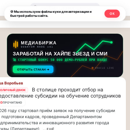
Москвичи.net
🔍
🍪 Мы используем файлы куки для авторизации и
ОК
быстрой работы сайта.
—
Главный
столичный
МЕДИАБИРЖА
QUANTUM NODE v41
чат-
ЗАРАБОТАЙ НА ХАЙПЕ ЗВЕЗД И СМИ
🚀 СТАРТОВЫЙ БОНУС 50 000 ДЕМО-РУБЛЕЙ ПРИ ВХОДЕ
мессенджер,
ORACLE LIVE
ОТКРЫТЬ СТАКАН ➔
новости
а Воробьев
и
В столице проходит отбор на
ОЛИЧНЫЙ ДВИЖ
едоставление субсидии на обучение сотрудников
инсайды
20
ПРОЧИТАНО
Москвы
026 году стартовал приём заявок на получение субсидии
 подготовки кадров, проведенный Департаментом
дпринимательства и инновационного развития города
сквы (Департамент)
... ЕЩЁ