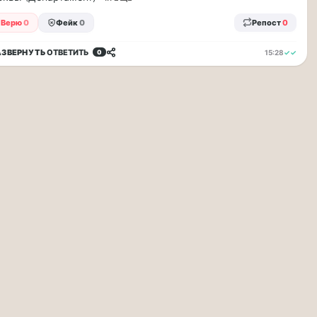
Верю
0
Фейк
0
Репост
0
АЗВЕРНУТЬ
ОТВЕТИТЬ
15:28
✓✓
0