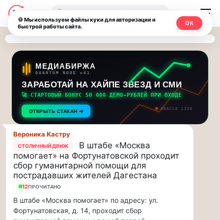
Последние
Москвичи.net
🔍
новости
🍪 Мы используем файлы куки для авторизации и
ОК
быстрой работы сайта.
—
и
обновления
Главный
потока:
столичный
МЕДИАБИРЖА
QUANTUM NODE v41
ЗАРАБОТАЙ НА ХАЙПЕ ЗВЕЗД И СМИ
Друзья,
чат-
приглашаем
🚀 СТАРТОВЫЙ БОНУС 50 000 ДЕМО-РУБЛЕЙ ПРИ ВХОДЕ
мессенджер,
на
ORACLE LIVE
ОТКРЫТЬ СТАКАН ➔
музыкальную
новости
прогулку
Вероника Кастру
по
и
В штабе «Москва
СТОЛИЧНЫЙ ДВИЖ
Москве
помогает» на Фортунатовской проходит
инсайды
Чайковского!…
сбор гуманитарной помощи для
пострадавших жителей Дагестана
Москвы
Друзья,
12
ПРОЧИТАНО
приглашаем
В штабе «Москва помогает» по адресу: ул.
на
Фортунатовская, д. 14, проходит сбор
музыкальную