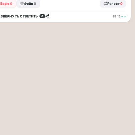
Верю
0
Фейк
0
Репост
0
АЗВЕРНУТЬ
ОТВЕТИТЬ
19:13
✓✓
0