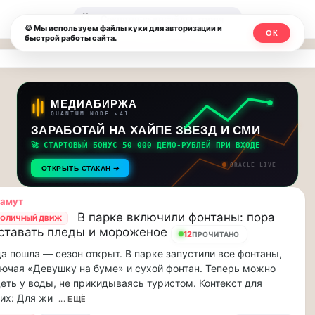
Москвичи.net
🔍
🍪 Мы используем файлы куки для авторизации и
ОК
быстрой работы сайта.
—
Главный
столичный
МЕДИАБИРЖА
QUANTUM NODE v41
чат-
ЗАРАБОТАЙ НА ХАЙПЕ ЗВЕЗД И СМИ
🚀 СТАРТОВЫЙ БОНУС 50 000 ДЕМО-РУБЛЕЙ ПРИ ВХОДЕ
мессенджер,
ORACLE LIVE
ОТКРЫТЬ СТАКАН ➔
новости
ламут
и
В парке включили фонтаны: пора
ОЛИЧНЫЙ ДВИЖ
ставать пледы и мороженое
инсайды
12
ПРОЧИТАНО
а пошла — сезон открыт. В парке запустили все фонтаны,
Москвы
ючая «Девушку на буме» и сухой фонтан. Теперь можно
еть у воды, не прикидываясь туристом. Контекст для
их: Для жи
... ЕЩЁ