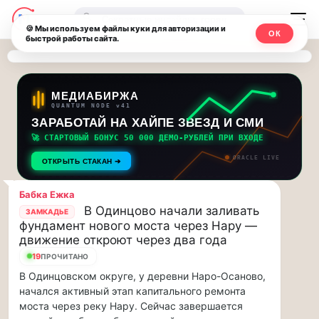
Последние
Москвичи.net
🔍
новости
🍪 Мы используем файлы куки для авторизации и
ОК
быстрой работы сайта.
—
и
обновления
Главный
потока:
столичный
МЕДИАБИРЖА
QUANTUM NODE v41
ЗАРАБОТАЙ НА ХАЙПЕ ЗВЕЗД И СМИ
Друзья,
чат-
приглашаем
🚀 СТАРТОВЫЙ БОНУС 50 000 ДЕМО-РУБЛЕЙ ПРИ ВХОДЕ
мессенджер,
на
ORACLE LIVE
ОТКРЫТЬ СТАКАН ➔
музыкальную
новости
прогулку
Бабка Ежка
по
и
В Одинцово начали заливать
ЗАМКАДЬЕ
Москве
фундамент нового моста через Нару —
инсайды
Чайковского!…
движение откроют через два года
19
ПРОЧИТАНО
Москвы
Друзья,
В Одинцовском округе, у деревни Наро-Осаново,
приглашаем
начался активный этап капитального ремонта
на
моста через реку Нару. Сейчас завершается
музыкальную