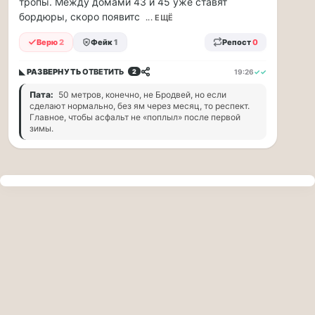
тропы. Между домами 43 и 45 уже ставят
прогулку
бордюры, скоро появитс
по
... ЕЩЁ
Москве
Верю
2
Фейк
1
Репост
0
Чайковского!
16.08
◣ РАЗВЕРНУТЬ
ОТВЕТИТЬ
19:26
✓✓
2
|
16:00
Пата:
50 метров, конечно, не Бродвей, но если
Петр
сделают нормально, без ям через месяц, то респект.
Ильич
Главное, чтобы асфальт не «поплыл» после первой
зимы.
Чайковский
—
один
из
самых
исповедальных
русских
композиторов,
чья
музыка
стала
ча...
Терапевт