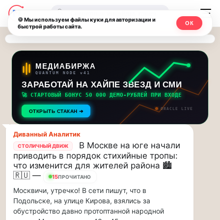
Последние
Москвичи.net
🔍
новости
🍪 Мы используем файлы куки для авторизации и
ОК
быстрой работы сайта.
—
и
обновления
Главный
потока:
столичный
МЕДИАБИРЖА
QUANTUM NODE v41
ЗАРАБОТАЙ НА ХАЙПЕ ЗВЕЗД И СМИ
Друзья,
чат-
приглашаем
🚀 СТАРТОВЫЙ БОНУС 50 000 ДЕМО-РУБЛЕЙ ПРИ ВХОДЕ
мессенджер,
на
ORACLE LIVE
ОТКРЫТЬ СТАКАН ➔
музыкальную
новости
прогулку
Диванный Аналитик
по
и
В Москве на юге начали
СТОЛИЧНЫЙ ДВИЖ
Москве
приводить в порядок стихийные тропы:
инсайды
Чайковского!…
что изменится для жителей района 🏙️
🇷🇺 —
15
ПРОЧИТАНО
Москвы
Друзья,
Москвичи, утречко! В сети пишут, что в
приглашаем
Подольске, на улице Кирова, взялись за
на
обустройство давно протоптанной народной
музыкальную