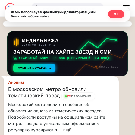
Последние
Москвичи.net
🔍
новости
🍪 Мы используем файлы куки для авторизации и
ОК
быстрой работы сайта.
—
и
обновления
Главный
потока:
столичный
МЕДИАБИРЖА
QUANTUM NODE v41
ЗАРАБОТАЙ НА ХАЙПЕ ЗВЕЗД И СМИ
Друзья,
чат-
приглашаем
🚀 СТАРТОВЫЙ БОНУС 50 000 ДЕМО-РУБЛЕЙ ПРИ ВХОДЕ
мессенджер,
на
ORACLE LIVE
ОТКРЫТЬ СТАКАН ➔
музыкальную
новости
прогулку
Аноним
по
и
В московском метро обновили
Москве
тематический поезд
25
ПРОЧИТАНО
инсайды
Чайковского!…
Московский метрополитен сообщил об
обновлении одного из тематических поездов.
Москвы
Друзья,
Подробности доступны на официальном сайте
приглашаем
метро. Поезда с уникальным оформлением
на
регулярно курсируют п
... ЕЩЁ
музыкальную