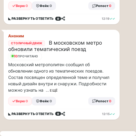
прогулку
Верю
0
Фейк
0
Репост
0
по
Москве
◣ РАЗВЕРНУТЬ
ОТВЕТИТЬ
12:19
✓✓
0
Чайковского!
16.08
|
Аноним
16:00
В московском метро
СТОЛИЧНЫЙ ДВИЖ
Петр
обновили тематический поезд
Ильич
Чайковский
10
ПРОЧИТАНО
—
Московский метрополитен сообщил об
один
обновлении одного из тематических поездов.
из
Состав посвящен определенной теме и получил
самых
новый дизайн внутри и снаружи. Подробности
исповедальных
можно узнать на
... ЕЩЁ
русских
композиторов,
Верю
0
Фейк
0
Репост
0
чья
музыка
◣ РАЗВЕРНУТЬ
ОТВЕТИТЬ
12:15
✓✓
0
стала
ча...
Терапевт