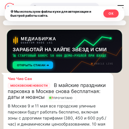
Последние
Москвичи.net
🔍
новости
🍪 Мы используем файлы куки для авторизации и
ОК
быстрой работы сайта.
—
и
обновления
Главный
потока:
столичный
МЕДИАБИРЖА
QUANTUM NODE v41
ЗАРАБОТАЙ НА ХАЙПЕ ЗВЕЗД И СМИ
Друзья,
чат-
приглашаем
🚀 СТАРТОВЫЙ БОНУС 50 000 ДЕМО-РУБЛЕЙ ПРИ ВХОДЕ
мессенджер,
на
ORACLE LIVE
ОТКРЫТЬ СТАКАН ➔
музыкальную
новости
прогулку
Чио Чио Сан
по
и
В майские праздники
МОСКОВСКИЕ НОВОСТИ
Москве
парковка в Москве снова бесплатная:
инсайды
Чайковского!…
даты и нюансы
7
ПРОЧИТАНО
В Москве 9 и 11 мая все городские уличные
Москвы
Друзья,
парковки будут работать бесплатно, включая
приглашаем
зоны с дорогими тарифами (380, 450 и 600 руб./
на
час) и динамическим ценообразованием. 10 мая
музыкальную