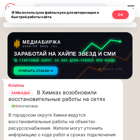
Последние
Москвичи.net
🔍
новости
🍪 Мы используем файлы куки для авторизации и
ОК
быстрой работы сайта.
—
и
обновления
Главный
потока:
столичный
МЕДИАБИРЖА
QUANTUM NODE v41
ЗАРАБОТАЙ НА ХАЙПЕ ЗВЕЗД И СМИ
Друзья,
чат-
приглашаем
🚀 СТАРТОВЫЙ БОНУС 50 000 ДЕМО-РУБЛЕЙ ПРИ ВХОДЕ
мессенджер,
на
ORACLE LIVE
ОТКРЫТЬ СТАКАН ➔
музыкальную
новости
прогулку
Kristina
по
и
В Химках возобновили
ЗАМКАДЬЕ
Москве
восстановительные работы на сетях
инсайды
Чайковского!…
11
ПРОЧИТАНО
В городском округе Химки ведутся
Москвы
Друзья,
восстановительные работы на объектах
приглашаем
ресурсоснабжения. Жители могут уточнить
на
информацию о ходе работ и сроках подключения
музыкальную