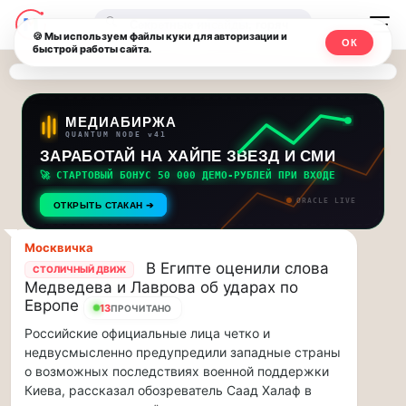
Последние
Москвичи.net
🔍
новости
🍪 Мы используем файлы куки для авторизации и
ОК
быстрой работы сайта.
—
и
обновления
Главный
потока:
столичный
МЕДИАБИРЖА
QUANTUM NODE v41
ЗАРАБОТАЙ НА ХАЙПЕ ЗВЕЗД И СМИ
Друзья,
чат-
приглашаем
🚀 СТАРТОВЫЙ БОНУС 50 000 ДЕМО-РУБЛЕЙ ПРИ ВХОДЕ
мессенджер,
на
ORACLE LIVE
ОТКРЫТЬ СТАКАН ➔
музыкальную
новости
прогулку
Москвичка
по
и
В Египте оценили слова
СТОЛИЧНЫЙ ДВИЖ
Москве
Медведева и Лаврова об ударах по
инсайды
Чайковского!…
Европе
13
ПРОЧИТАНО
Российские официальные лица четко и
Москвы
Друзья,
недвусмысленно предупредили западные страны
приглашаем
о возможных последствиях военной поддержки
на
Киева, рассказал обозреватель Саад Халаф в
музыкальную