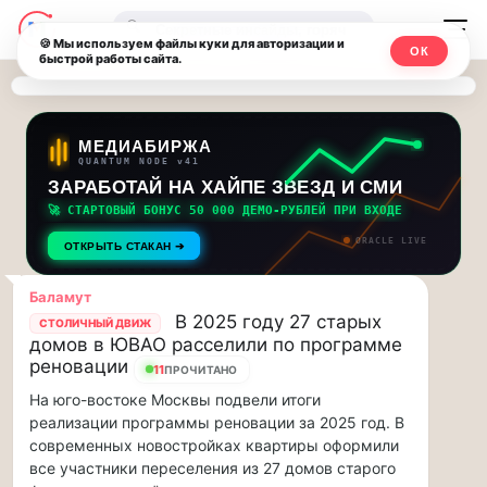
Последние
Москвичи.net
🔍
новости
🍪 Мы используем файлы куки для авторизации и
ОК
быстрой работы сайта.
—
и
обновления
Главный
потока:
столичный
МЕДИАБИРЖА
QUANTUM NODE v41
ЗАРАБОТАЙ НА ХАЙПЕ ЗВЕЗД И СМИ
Друзья,
чат-
приглашаем
🚀 СТАРТОВЫЙ БОНУС 50 000 ДЕМО-РУБЛЕЙ ПРИ ВХОДЕ
мессенджер,
на
ORACLE LIVE
ОТКРЫТЬ СТАКАН ➔
музыкальную
новости
прогулку
Баламут
по
и
В 2025 году 27 старых
СТОЛИЧНЫЙ ДВИЖ
Москве
домов в ЮВАО расселили по программе
инсайды
Чайковского!…
реновации
11
ПРОЧИТАНО
На юго-востоке Москвы подвели итоги
Москвы
Друзья,
реализации программы реновации за 2025 год. В
приглашаем
современных новостройках квартиры оформили
на
все участники переселения из 27 домов старого
музыкальную