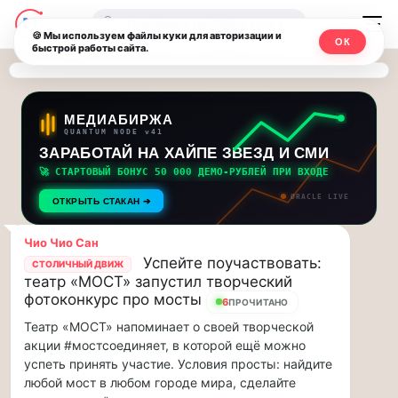
Последние
Москвичи.net
🔍
новости
🍪 Мы используем файлы куки для авторизации и
ОК
быстрой работы сайта.
—
и
обновления
Главный
потока:
столичный
МЕДИАБИРЖА
QUANTUM NODE v41
ЗАРАБОТАЙ НА ХАЙПЕ ЗВЕЗД И СМИ
Друзья,
чат-
приглашаем
🚀 СТАРТОВЫЙ БОНУС 50 000 ДЕМО-РУБЛЕЙ ПРИ ВХОДЕ
мессенджер,
на
ORACLE LIVE
ОТКРЫТЬ СТАКАН ➔
музыкальную
новости
прогулку
Чио Чио Сан
по
и
Успейте поучаствовать:
СТОЛИЧНЫЙ ДВИЖ
Москве
театр «МОСТ» запустил творческий
инсайды
Чайковского!…
фотоконкурс про мосты
6
ПРОЧИТАНО
Театр «МОСТ» напоминает о своей творческой
Москвы
Друзья,
акции #мостсоединяет, в которой ещё можно
приглашаем
успеть принять участие. Условия просты: найдите
на
любой мост в любом городе мира, сделайте
музыкальную