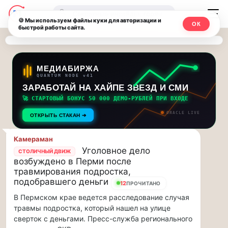
Последние
Москвичи.net
🔍
новости
🍪 Мы используем файлы куки для авторизации и
ОК
быстрой работы сайта.
—
и
обновления
Главный
потока:
столичный
МЕДИАБИРЖА
QUANTUM NODE v41
ЗАРАБОТАЙ НА ХАЙПЕ ЗВЕЗД И СМИ
Друзья,
чат-
приглашаем
🚀 СТАРТОВЫЙ БОНУС 50 000 ДЕМО-РУБЛЕЙ ПРИ ВХОДЕ
мессенджер,
на
ORACLE LIVE
ОТКРЫТЬ СТАКАН ➔
музыкальную
новости
прогулку
Камераман
по
и
Уголовное дело
СТОЛИЧНЫЙ ДВИЖ
Москве
возбуждено в Перми после
инсайды
Чайковского!…
травмирования подростка,
подобравшего деньги
12
ПРОЧИТАНО
Москвы
Друзья,
В Пермском крае ведется расследование случая
приглашаем
травмы подростка, который нашел на улице
на
сверток с деньгами. Пресс-служба регионального
музыкальную