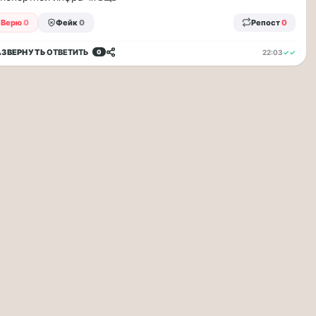
Верю
0
Фейк
0
Репост
0
АЗВЕРНУТЬ
ОТВЕТИТЬ
22:03
✓✓
0