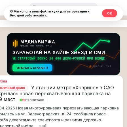
Москвичи.net
🔍
🍪 Мы используем файлы куки для авторизации и
ОК
быстрой работы сайта.
—
Главный
столичный
МЕДИАБИРЖА
QUANTUM NODE v41
чат-
ЗАРАБОТАЙ НА ХАЙПЕ ЗВЕЗД И СМИ
🚀 СТАРТОВЫЙ БОНУС 50 000 ДЕМО-РУБЛЕЙ ПРИ ВХОДЕ
мессенджер,
ORACLE LIVE
ОТКРЫТЬ СТАКАН ➔
новости
stina
и
У станции метро «Ховрино» в САО
ОЛИЧНЫЙ ДВИЖ
крылась новая перехватывающая парковка на
инсайды
9 мест
15
ПРОЧИТАНО
Москвы
04.2026 Новая многоуровневая перехватывающая парковка
рылась на ул. Зеленоградская, д. 24, сообщила пресс-
жба департамента транспорта и развития дорожно-
нспортной инфра
... ЕЩЁ