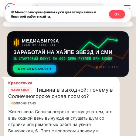
Последние
Москвичи.net
🔍
новости
🍪 Мы используем файлы куки для авторизации и
ОК
быстрой работы сайта.
—
и
обновления
Главный
потока:
столичный
МЕДИАБИРЖА
QUANTUM NODE v41
ЗАРАБОТАЙ НА ХАЙПЕ ЗВЕЗД И СМИ
Друзья,
чат-
приглашаем
🚀 СТАРТОВЫЙ БОНУС 50 000 ДЕМО-РУБЛЕЙ ПРИ ВХОДЕ
мессенджер,
на
ORACLE LIVE
ОТКРЫТЬ СТАКАН ➔
музыкальную
новости
прогулку
Красоточка
по
и
Тишина в выходной: почему в
ЗАМКАДЬЕ
Москве
Солнечногорске снова громко?
инсайды
Чайковского!…
5
ПРОЧИТАНО
Жительница Солнечногорска возмущена тем, что
Москвы
Друзья,
в выходной день вынуждена слушать шум со
приглашаем
стройки или ремонтных работ на улице
на
Банковская, 6. Пост с вопросом «почему в
музыкальную