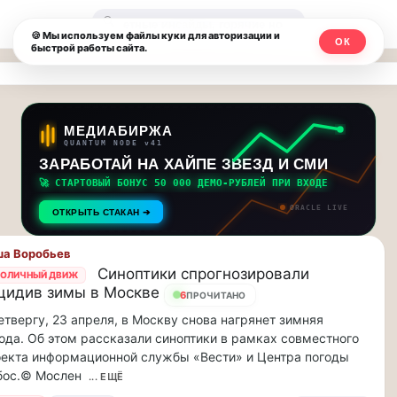
Москвичи.net
🔍
🍪 Мы используем файлы куки для авторизации и
ОК
быстрой работы сайта.
—
Главный
столичный
МЕДИАБИРЖА
QUANTUM NODE v41
чат-
ЗАРАБОТАЙ НА ХАЙПЕ ЗВЕЗД И СМИ
🚀 СТАРТОВЫЙ БОНУС 50 000 ДЕМО-РУБЛЕЙ ПРИ ВХОДЕ
мессенджер,
ORACLE LIVE
ОТКРЫТЬ СТАКАН ➔
новости
а Воробьев
и
Синоптики спрогнозировали
ОЛИЧНЫЙ ДВИЖ
цидив зимы в Москве
инсайды
6
ПРОЧИТАНО
етвергу, 23 апреля, в Москву снова нагрянет зимняя
Москвы
ода. Об этом рассказали синоптики в рамках совместного
екта информационной службы «Вести» и Центра погоды
бос.© Мослен
... ЕЩЁ