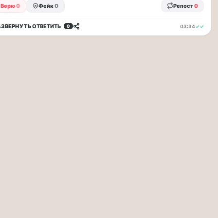
Верю
0
Фейк
0
Репост
0
АЗВЕРНУТЬ
ОТВЕТИТЬ
03:34
✓✓
0