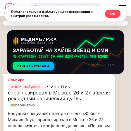
Последние
Москвичи.net
🔍
новости
🍪 Мы используем файлы куки для авторизации и
ОК
быстрой работы сайта.
—
и
обновления
Главный
потока:
столичный
МЕДИАБИРЖА
QUANTUM NODE v41
ЗАРАБОТАЙ НА ХАЙПЕ ЗВЕЗД И СМИ
Друзья,
чат-
приглашаем
🚀 СТАРТОВЫЙ БОНУС 50 000 ДЕМО-РУБЛЕЙ ПРИ ВХОДЕ
мессенджер,
на
ORACLE LIVE
ОТКРЫТЬ СТАКАН ➔
музыкальную
новости
прогулку
Эльвира
по
и
Синоптик
СТОЛИЧНЫЙ ДВИЖ
Москве
спрогнозировал в Москве 26 и 27 апреля
инсайды
Чайковского!…
рекордный барический дубль
5
ПРОЧИТАНО
Москвы
Друзья,
Ведущий специалист центра погоды «Фобос»
приглашаем
Михаил Леус спрогнозировал в Москве 26 и 27
на
апреля низкое атмосферное давление. «По нашим
музыкальную