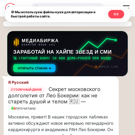
Последние
Москвичи.net
🔍
новости
🍪 Мы используем файлы куки для авторизации и
ОК
быстрой работы сайта.
—
и
обновления
Главный
потока:
столичный
МЕДИАБИРЖА
QUANTUM NODE v41
ЗАРАБОТАЙ НА ХАЙПЕ ЗВЕЗД И СМИ
Друзья,
чат-
приглашаем
🚀 СТАРТОВЫЙ БОНУС 50 000 ДЕМО-РУБЛЕЙ ПРИ ВХОДЕ
мессенджер,
на
ORACLE LIVE
ОТКРЫТЬ СТАКАН ➔
музыкальную
новости
прогулку
Я Русский
по
и
Секрет московского
СТОЛИЧНЫЙ ДВИЖ
Москве
долголетия от Лео Бокерии: как не
инсайды
Чайковского!…
стареть душой и телом 🇷🇺 —
6
ПРОЧИТАНО
Москвы
Друзья,
Москвичи, привет! В наших городских пабликах
приглашаем
активно обсуждают новое интервью легендарного
на
кардиохирурга и академика РАН Лео Бокерии. Он
музыкальную