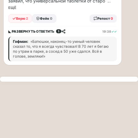
заявил, что универсальной таблетки от старо
...
прогулку
по
ЕЩЁ
Москве
Верю
2
Фейк
0
Репост
0
Чайковского!
16.08
◣ РАЗВЕРНУТЬ
ОТВЕТИТЬ
19:38
✓✓
1
|
16:00
Гофман:
«Батюшки, наконец-то умный человек
Петр
сказал то, что я всегда чувствовал! В 70 лет я бегаю
Ильич
по утрам в парке, а сосед в 50 уже сдался. Всё в
голове, земляки!»
Чайковский
—
один
из
самых
исповедальных
русских
композиторов,
чья
музыка
стала
ча...
Терапевт