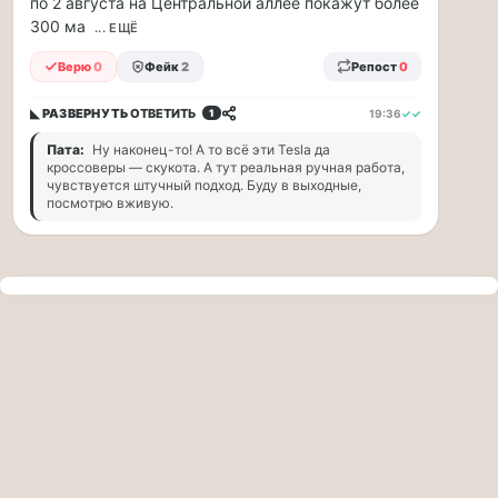
по 2 августа на Центральной аллее покажут более
прогулку
300 ма
по
... ЕЩЁ
Москве
Верю
0
Фейк
2
Репост
0
Чайковского!
16.08
◣ РАЗВЕРНУТЬ
ОТВЕТИТЬ
19:36
✓✓
1
|
16:00
Пата:
Ну наконец-то! А то всё эти Tesla да
Петр
кроссоверы — скукота. А тут реальная ручная работа,
Ильич
чувствуется штучный подход. Буду в выходные,
посмотрю вживую.
Чайковский
—
один
из
самых
исповедальных
русских
композиторов,
чья
музыка
стала
ча...
Терапевт