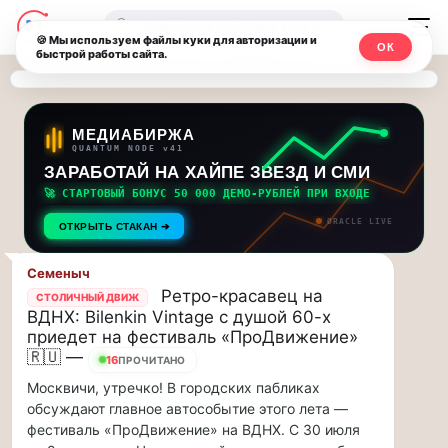
Последние
Москвичи.net
🔍
новости
🍪 Мы используем файлы куки для авторизации и
ОК
быстрой работы сайта.
—
и
обновления
Главный
потока:
столичный
МЕДИАБИРЖА
QUANTUM NODE v41
ЗАРАБОТАЙ НА ХАЙПЕ ЗВЕЗД И СМИ
Друзья,
чат-
приглашаем
🚀 СТАРТОВЫЙ БОНУС 50 000 ДЕМО-РУБЛЕЙ ПРИ ВХОДЕ
мессенджер,
на
ORACLE LIVE
ОТКРЫТЬ СТАКАН ➔
музыкальную
новости
прогулку
Семеныч
по
и
Ретро-красавец на
СТОЛИЧНЫЙ ДВИЖ
Москве
ВДНХ: Bilenkin Vintage с душой 60-х
инсайды
Чайковского!…
приедет на фестиваль «ПроДвижение»
🇷🇺 —
16
ПРОЧИТАНО
Москвы
Друзья,
Москвичи, утречко! В городских пабликах
приглашаем
обсуждают главное автособытие этого лета —
на
фестиваль «ПроДвижение» на ВДНХ. С 30 июля
музыкальную