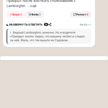
Приоры» после жесткого столкновения с
прогулку
Lamborghin
по
... ЕЩЁ
Москве
Верю
0
Фейк
1
Репост
0
Чайковского!
16.08
◣ РАЗВЕРНУТЬ
ОТВЕТИТЬ
09:02
✓✓
3
|
16:00
:
Бедный Lamborghini, конечно. Но и водителя
Петр
«Приоры» жалко: видно, что машину любил и следил
Ильич
за ней. Жаль, что так вышло на Садовом.
Чайковский
—
один
из
самых
исповедальных
русских
композиторов,
чья
музыка
стала
ча...
Терапевт