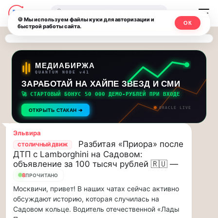
Последние
Москвичи.net
🔍
новости
🍪 Мы используем файлы куки для авторизации и
ОК
быстрой работы сайта.
—
и
обновления
Главный
потока:
столичный
МЕДИАБИРЖА
QUANTUM NODE v41
ЗАРАБОТАЙ НА ХАЙПЕ ЗВЕЗД И СМИ
Друзья,
чат-
приглашаем
🚀 СТАРТОВЫЙ БОНУС 50 000 ДЕМО-РУБЛЕЙ ПРИ ВХОДЕ
мессенджер,
на
ORACLE LIVE
ОТКРЫТЬ СТАКАН ➔
музыкальную
новости
прогулку
Эльвира
по
и
Разбитая «Приора» после
СТОЛИЧНЫЙ ДВИЖ
Москве
ДТП с Lamborghini на Садовом:
инсайды
Чайковского!…
объявление за 100 тысяч рублей 🇷🇺 —
8
ПРОЧИТАНО
Москвы
Друзья,
Москвичи, привет! В наших чатах сейчас активно
приглашаем
обсуждают историю, которая случилась на
на
Садовом кольце. Водитель отечественной «Лады
музыкальную