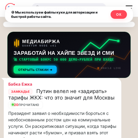
Последние
Москвичи.net
🔍
новости
🍪 Мы используем файлы куки для авторизации и
ОК
быстрой работы сайта.
—
и
обновления
Главный
потока:
столичный
МЕДИАБИРЖА
QUANTUM NODE v41
ЗАРАБОТАЙ НА ХАЙПЕ ЗВЕЗД И СМИ
Друзья,
чат-
приглашаем
🚀 СТАРТОВЫЙ БОНУС 50 000 ДЕМО-РУБЛЕЙ ПРИ ВХОДЕ
мессенджер,
на
ORACLE LIVE
ОТКРЫТЬ СТАКАН ➔
музыкальную
новости
прогулку
Бабка Ежка
по
и
Путин велел не «задирать»
ЗАМКАДЬЕ
Москве
тарифы ЖКХ: что это значит для Москвы
инсайды
Чайковского!…
20
ПРОЧИТАНО
Президент заявил о необходимости бороться с
Москвы
Друзья,
необоснованным ростом цен на коммунальные
приглашаем
услуги. Он раскритиковал ситуации, когда тарифы
на
начинают расти «бумом», и призвал взять этот
музыкальную