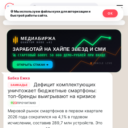
Последние
Москвичи.net
🔍
новости
🍪 Мы используем файлы куки для авторизации и
ОК
быстрой работы сайта.
—
и
обновления
Главный
потока:
столичный
МЕДИАБИРЖА
QUANTUM NODE v41
ЗАРАБОТАЙ НА ХАЙПЕ ЗВЕЗД И СМИ
Друзья,
чат-
приглашаем
🚀 СТАРТОВЫЙ БОНУС 50 000 ДЕМО-РУБЛЕЙ ПРИ ВХОДЕ
мессенджер,
на
ORACLE LIVE
ОТКРЫТЬ СТАКАН ➔
музыкальную
новости
прогулку
Бабка Ежка
по
и
Дефицит комплектующих
ЗАМКАДЬЕ
Москве
уничтожает бюджетные смартфоны:
инсайды
Чайковского!…
топ-бренды выигрывают на кризисе
23
ПРОЧИТАНО
Москвы
Друзья,
Мировой рынок смартфонов в первом квартале
приглашаем
2026 года сократился на 4,1% в годовом
на
исчислении, составив 289,7 млн устройств. Это
музыкальную