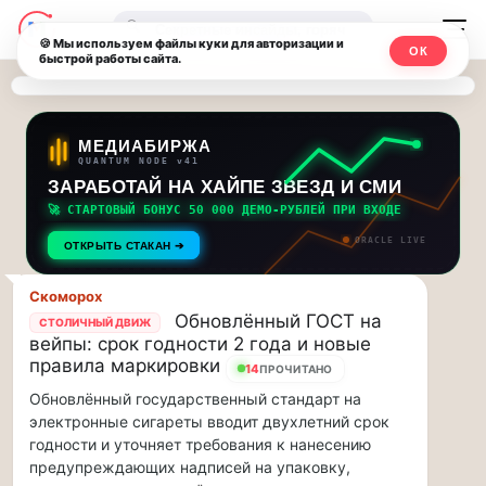
Последние
Москвичи.net
🔍
новости
🍪 Мы используем файлы куки для авторизации и
ОК
быстрой работы сайта.
—
и
обновления
Главный
потока:
столичный
МЕДИАБИРЖА
QUANTUM NODE v41
ЗАРАБОТАЙ НА ХАЙПЕ ЗВЕЗД И СМИ
Друзья,
чат-
приглашаем
🚀 СТАРТОВЫЙ БОНУС 50 000 ДЕМО-РУБЛЕЙ ПРИ ВХОДЕ
мессенджер,
на
ORACLE LIVE
ОТКРЫТЬ СТАКАН ➔
музыкальную
новости
прогулку
Скоморох
по
и
Обновлённый ГОСТ на
СТОЛИЧНЫЙ ДВИЖ
Москве
вейпы: срок годности 2 года и новые
инсайды
Чайковского!…
правила маркировки
14
ПРОЧИТАНО
Обновлённый государственный стандарт на
Москвы
Друзья,
электронные сигареты вводит двухлетний срок
приглашаем
годности и уточняет требования к нанесению
на
предупреждающих надписей на упаковку,
музыкальную