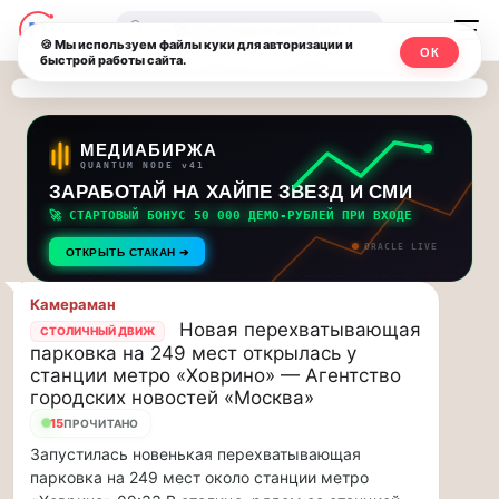
Последние
Москвичи.net
🔍
новости
🍪 Мы используем файлы куки для авторизации и
ОК
быстрой работы сайта.
—
и
обновления
Главный
потока:
столичный
МЕДИАБИРЖА
QUANTUM NODE v41
ЗАРАБОТАЙ НА ХАЙПЕ ЗВЕЗД И СМИ
Друзья,
чат-
приглашаем
🚀 СТАРТОВЫЙ БОНУС 50 000 ДЕМО-РУБЛЕЙ ПРИ ВХОДЕ
мессенджер,
на
ORACLE LIVE
ОТКРЫТЬ СТАКАН ➔
музыкальную
новости
прогулку
Камераман
по
и
Новая перехватывающая
СТОЛИЧНЫЙ ДВИЖ
Москве
парковка на 249 мест открылась у
инсайды
Чайковского!…
станции метро «Ховрино» — Агентство
городских новостей «Москва»
Москвы
Друзья,
15
ПРОЧИТАНО
приглашаем
Запустилась новенькая перехватывающая
на
парковка на 249 мест около станции метро
музыкальную