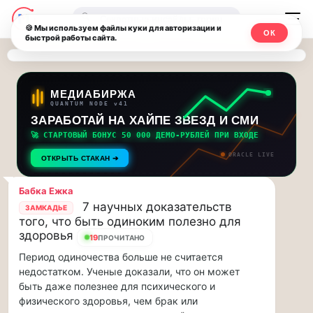
Последние
Москвичи.net
🔍
новости
🍪 Мы используем файлы куки для авторизации и
ОК
быстрой работы сайта.
—
и
обновления
Главный
потока:
столичный
МЕДИАБИРЖА
QUANTUM NODE v41
ЗАРАБОТАЙ НА ХАЙПЕ ЗВЕЗД И СМИ
Друзья,
чат-
приглашаем
🚀 СТАРТОВЫЙ БОНУС 50 000 ДЕМО-РУБЛЕЙ ПРИ ВХОДЕ
мессенджер,
на
ORACLE LIVE
ОТКРЫТЬ СТАКАН ➔
музыкальную
новости
прогулку
Бабка Ежка
по
и
7 научных доказательств
ЗАМКАДЬЕ
Москве
того, что быть одиноким полезно для
инсайды
Чайковского!…
здоровья
19
ПРОЧИТАНО
Период одиночества больше не считается
Москвы
Друзья,
недостатком. Ученые доказали, что он может
приглашаем
быть даже полезнее для психического и
на
физического здоровья, чем брак или
музыкальную