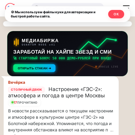
Последние
Москвичи.net
🔍
новости
🍪 Мы используем файлы куки для авторизации и
ОК
быстрой работы сайта.
—
и
обновления
Главный
потока:
столичный
МЕДИАБИРЖА
QUANTUM NODE v41
ЗАРАБОТАЙ НА ХАЙПЕ ЗВЕЗД И СМИ
Друзья,
чат-
приглашаем
🚀 СТАРТОВЫЙ БОНУС 50 000 ДЕМО-РУБЛЕЙ ПРИ ВХОДЕ
мессенджер,
на
ORACLE LIVE
ОТКРЫТЬ СТАКАН ➔
музыкальную
новости
прогулку
Вечёрка
по
и
Настроение «ГЭС-2»:
СТОЛИЧНЫЙ ДВИЖ
Москве
атмосфера и погода в центре Москвы
инсайды
Чайковского!…
17
ПРОЧИТАНО
В новости рассказывается о текущем настроении
Москвы
Друзья,
и атмосфере в культурном центре «ГЭС-2» на
приглашаем
Болотной набережной. Упоминается, что погода и
на
внутренняя обстановка влияют на восприятие п
...
музыкальную