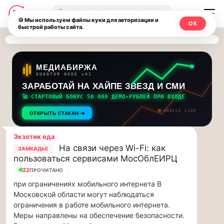
Последние
Москвичи.net
🔍
новости
🍪 Мы используем файлы куки для авторизации и
ОК
быстрой работы сайта.
—
и
обновления
Главный
потока:
столичный
МЕДИАБИРЖА
QUANTUM NODE v41
ЗАРАБОТАЙ НА ХАЙПЕ ЗВЕЗД И СМИ
Друзья,
чат-
приглашаем
🚀 СТАРТОВЫЙ БОНУС 50 000 ДЕМО-РУБЛЕЙ ПРИ ВХОДЕ
мессенджер,
на
ORACLE LIVE
ОТКРЫТЬ СТАКАН ➔
музыкальную
новости
прогулку
Экзотик еда
по
и
На связи через Wi-Fi: как
ЗАМКАДЬЕ
Москве
пользоваться сервисами МосОблЕИРЦ
инсайды
Чайковского!…
22
ПРОЧИТАНО
при ограничениях мобильного интернета В
Москвы
Друзья,
Московской области могут наблюдаться
приглашаем
ограничения в работе мобильного интернета.
на
Меры направлены на обеспечение безопасности.
музыкальную