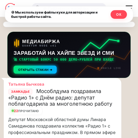
Последние
Москвичи.net
🔍
новости
🍪 Мы используем файлы куки для авторизации и
ОК
быстрой работы сайта.
—
и
обновления
Главный
потока:
столичный
МЕДИАБИРЖА
QUANTUM NODE v41
ЗАРАБОТАЙ НА ХАЙПЕ ЗВЕЗД И СМИ
Друзья,
чат-
приглашаем
🚀 СТАРТОВЫЙ БОНУС 50 000 ДЕМО-РУБЛЕЙ ПРИ ВХОДЕ
мессенджер,
на
ORACLE LIVE
ОТКРЫТЬ СТАКАН ➔
музыкальную
новости
прогулку
Татьяна Бычкова
по
и
Мособлдума поздравила
ЗАМКАДЬЕ
Москве
«Радио 1» с Днём радио: депутат
инсайды
Чайковского!…
поблагодарила за многолетнюю работу
22
ПРОЧИТАНО
Москвы
Друзья,
Депутат Московской областной думы Линара
приглашаем
Самединова поздравила коллектив «Радио 1» с
на
профессиональным праздником. В прямом эфире
музыкальную