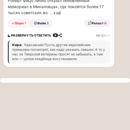
Роберт Фицо лично открыл обновлённый
прогулку
мемориал в Михаловцах, где покоятся более 17
по
тысяч советских во
Москве
... ЕЩЁ
Чайковского!
Верю
1
Фейк
2
Репост
0
16.08
|
◣ РАЗВЕРНУТЬ
ОТВЕТИТЬ
06:32
✓✓
2
16:00
Петр
Кира:
Красавчик! Пусть другие европейские
Ильич
премьеры посмотрят, как надо уважать павших. А то у
Чайковский
нас на Тверской ветераны просят не забывать, а там
вон — целое кладбище восстановили.
—
один
из
самых
исповедальных
русских
композиторов,
чья
музыка
стала
ча...
Терапевт