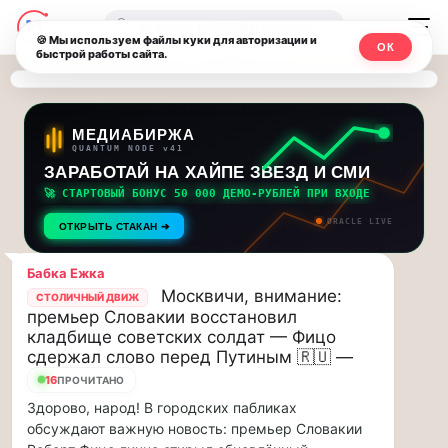
Последние
Москвичи.net
🔍
новости
🍪 Мы используем файлы куки для авторизации и
ОК
быстрой работы сайта.
—
и
обновления
Главный
потока:
столичный
МЕДИАБИРЖА
QUANTUM NODE v41
ЗАРАБОТАЙ НА ХАЙПЕ ЗВЕЗД И СМИ
Друзья,
чат-
приглашаем
🚀 СТАРТОВЫЙ БОНУС 50 000 ДЕМО-РУБЛЕЙ ПРИ ВХОДЕ
мессенджер,
на
ORACLE LIVE
ОТКРЫТЬ СТАКАН ➔
музыкальную
новости
прогулку
Бабка Ежка
по
и
Москвичи, внимание:
СТОЛИЧНЫЙ ДВИЖ
Москве
премьер Словакии восстановил
инсайды
Чайковского!…
кладбище советских солдат — Фицо
сдержал слово перед Путиным 🇷🇺 —
Москвы
Друзья,
16
ПРОЧИТАНО
приглашаем
Здорово, народ! В городских пабликах
на
обсуждают важную новость: премьер Словакии
музыкальную