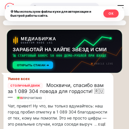
Последние
Москвичи.net
🔍
новости
🍪 Мы используем файлы куки для авторизации и
ОК
быстрой работы сайта.
—
и
обновления
Главный
потока:
столичный
МЕДИАБИРЖА
QUANTUM NODE v41
ЗАРАБОТАЙ НА ХАЙПЕ ЗВЕЗД И СМИ
Друзья,
чат-
приглашаем
🚀 СТАРТОВЫЙ БОНУС 50 000 ДЕМО-РУБЛЕЙ ПРИ ВХОДЕ
мессенджер,
на
ORACLE LIVE
ОТКРЫТЬ СТАКАН ➔
музыкальную
новости
прогулку
Умнее всех
по
и
Москвичи, спасибо вам
СТОЛИЧНЫЙ ДВИЖ
Москве
за 1 089 304 повода для гордости! 🇷🇺
инсайды
Чайковского!…
—
16
ПРОЧИТАНО
Чат, привет! Ну что, вы только вдумайтесь: наш
Москвы
Друзья,
город пробил отметку в 1 089 304 благодарности
приглашаем
от тех, кому мы помогли. Это не просто цифры —
на
это реальные случаи, когда соседи выруч
... ЕЩЁ
музыкальную