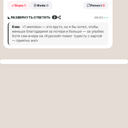
прогулку
Верю
5
Фейк
0
Репост
0
по
Москве
◣ РАЗВЕРНУТЬ
ОТВЕТИТЬ
08:03
✓✓
2
Чайковского!
16.08
Ким:
«1 миллион — это круто, но я бы хотел, чтобы
|
меньше благодарили за потери и больше — за улыбки.
16:00
Хотя сам вчера на «Курской» помог туристу с картой
— приятно же!»
Петр
Ильич
Чайковский
—
один
из
самых
исповедальных
русских
композиторов,
чья
музыка
стала
ча...
Терапевт