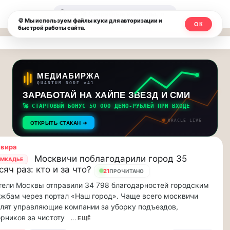
Москвичи.net
🔍
🍪 Мы используем файлы куки для авторизации и
ОК
быстрой работы сайта.
—
Главный
столичный
МЕДИАБИРЖА
QUANTUM NODE v41
чат-
ЗАРАБОТАЙ НА ХАЙПЕ ЗВЕЗД И СМИ
🚀 СТАРТОВЫЙ БОНУС 50 000 ДЕМО-РУБЛЕЙ ПРИ ВХОДЕ
мессенджер,
ORACLE LIVE
ОТКРЫТЬ СТАКАН ➔
новости
ьвира
и
Москвичи поблагодарили город 35
МКАДЬЕ
сяч раз: кто и за что?
инсайды
21
ПРОЧИТАНО
ели Москвы отправили 34 798 благодарностей городским
Москвы
жбам через портал «Наш город». Чаще всего москвичи
лят управляющие компании за уборку подъездов,
рников за чистоту
... ЕЩЁ