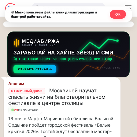
Последние
Москвичи.net
🔍
новости
🍪 Мы используем файлы куки для авторизации и
ОК
быстрой работы сайта.
—
и
обновления
Главный
потока:
столичный
МЕДИАБИРЖА
QUANTUM NODE v41
ЗАРАБОТАЙ НА ХАЙПЕ ЗВЕЗД И СМИ
Друзья,
чат-
приглашаем
🚀 СТАРТОВЫЙ БОНУС 50 000 ДЕМО-РУБЛЕЙ ПРИ ВХОДЕ
мессенджер,
на
ORACLE LIVE
ОТКРЫТЬ СТАКАН ➔
музыкальную
новости
прогулку
Аноним
по
и
Москвичей научат
СТОЛИЧНЫЙ ДВИЖ
Москве
спасать жизни на благотворительном
инсайды
Чайковского!…
фестивале в центре столицы
23
ПРОЧИТАНО
Москвы
Друзья,
16 мая в Марфо-Мариинской обители на Большой
приглашаем
Ордынке пройдет городской фестиваль «Белые
на
крылья 2026». Гостей ждут бесплатные мастер-
музыкальную