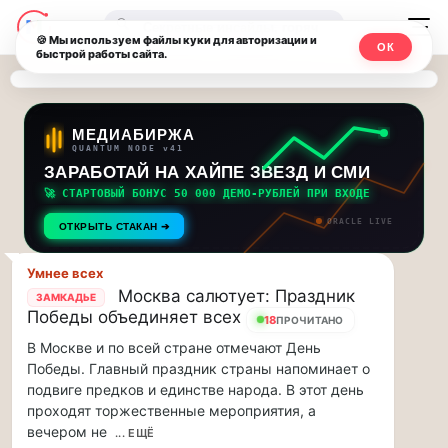
Последние
Москвичи.net
🔍
новости
🍪 Мы используем файлы куки для авторизации и
ОК
быстрой работы сайта.
—
и
обновления
Главный
потока:
столичный
МЕДИАБИРЖА
QUANTUM NODE v41
ЗАРАБОТАЙ НА ХАЙПЕ ЗВЕЗД И СМИ
Друзья,
чат-
приглашаем
🚀 СТАРТОВЫЙ БОНУС 50 000 ДЕМО-РУБЛЕЙ ПРИ ВХОДЕ
мессенджер,
на
ORACLE LIVE
ОТКРЫТЬ СТАКАН ➔
музыкальную
новости
прогулку
Умнее всех
по
и
Москва салютует: Праздник
ЗАМКАДЬЕ
Москве
Победы объединяет всех
18
ПРОЧИТАНО
инсайды
Чайковского!…
В Москве и по всей стране отмечают День
Москвы
Победы. Главный праздник страны напоминает о
Друзья,
подвиге предков и единстве народа. В этот день
приглашаем
проходят торжественные мероприятия, а
на
вечером не
музыкальную
... ЕЩЁ