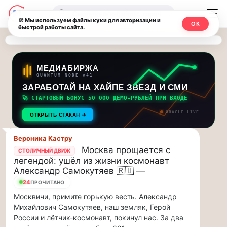
Последние
Москвичи.net
🔍
новости
🍪 Мы используем файлы куки для авторизации и
ОК
быстрой работы сайта.
—
и
обновления
Главный
потока:
столичный
МЕДИАБИРЖА
QUANTUM NODE v41
ЗАРАБОТАЙ НА ХАЙПЕ ЗВЕЗД И СМИ
Друзья,
чат-
приглашаем
🚀 СТАРТОВЫЙ БОНУС 50 000 ДЕМО-РУБЛЕЙ ПРИ ВХОДЕ
мессенджер,
на
ORACLE LIVE
ОТКРЫТЬ СТАКАН ➔
музыкальную
новости
прогулку
Вероника Кастру
по
и
Москва прощается с
СТОЛИЧНЫЙ ДВИЖ
Москве
легендой: ушёл из жизни космонавт
инсайды
Чайковского!…
Александр Самокутяев 🇷🇺 —
24
ПРОЧИТАНО
Москвы
Друзья,
Москвичи, примите горькую весть. Александр
приглашаем
Михайлович Самокутяев, наш земляк, Герой
на
России и лётчик-космонавт, покинул нас. За два
музыкальную