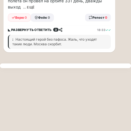
полёта он провёл на орбите 331 день, дважды
прогулку
выход
по
... ЕЩЁ
Москве
Верю
0
Фейк
0
Репост
0
Чайковского!
16.08
◣ РАЗВЕРНУТЬ
ОТВЕТИТЬ
18:33
✓✓
3
|
16:00
:
Настоящий герой без пафоса. Жаль, что уходят
Петр
такие люди. Москва скорбит.
Ильич
Чайковский
—
один
из
самых
исповедальных
русских
композиторов,
чья
музыка
стала
ча...
Терапевт