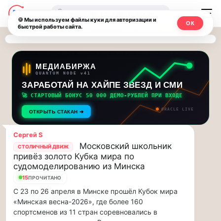
Последние
Москвичи.net
🔍
новости
🍪 Мы используем файлы куки для авторизации и
ОК
быстрой работы сайта.
—
и
обновления
Главный
потока:
столичный
МЕДИАБИРЖА
QUANTUM NODE v41
ЗАРАБОТАЙ НА ХАЙПЕ ЗВЕЗД И СМИ
Друзья,
чат-
приглашаем
🚀 СТАРТОВЫЙ БОНУС 50 000 ДЕМО-РУБЛЕЙ ПРИ ВХОДЕ
мессенджер,
на
ORACLE LIVE
ОТКРЫТЬ СТАКАН ➔
музыкальную
новости
прогулку
Сергей S
по
и
Московский школьник
СТОЛИЧНЫЙ ДВИЖ
Москве
привёз золото Кубка мира по
инсайды
Чайковского!…
судомоделированию из Минска
15
ПРОЧИТАНО
Москвы
Друзья,
С 23 по 26 апреля в Минске прошёл Кубок мира
приглашаем
«Минская весна-2026», где более 160
на
спортсменов из 11 стран соревновались в
музыкальную