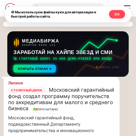
Последние
Москвичи.net
🔍
новости
🍪 Мы используем файлы куки для авторизации и
ОК
быстрой работы сайта.
—
и
обновления
Главный
потока:
столичный
МЕДИАБИРЖА
QUANTUM NODE v41
ЗАРАБОТАЙ НА ХАЙПЕ ЗВЕЗД И СМИ
Друзья,
чат-
приглашаем
🚀 СТАРТОВЫЙ БОНУС 50 000 ДЕМО-РУБЛЕЙ ПРИ ВХОДЕ
мессенджер,
на
ORACLE LIVE
ОТКРЫТЬ СТАКАН ➔
музыкальную
новости
прогулку
Лепеня
по
и
Московский гарантийный
СТОЛИЧНЫЙ ДВИЖ
Москве
фонд создал программу поручительств
инсайды
Чайковского!…
по аккредитивам для малого и среднего
бизнеса
8
ПРОЧИТАНО
Москвы
Друзья,
Московский гарантийный фонд,
приглашаем
подведомственный Департаменту
на
предпринимательства и инновационного
музыкальную