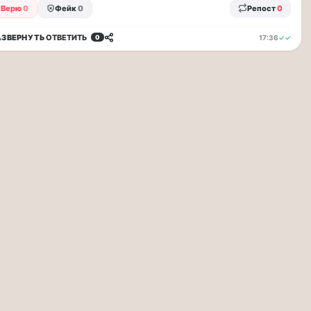
Верю
0
Фейк
0
Репост
0
АЗВЕРНУТЬ
ОТВЕТИТЬ
17:36
✓✓
0