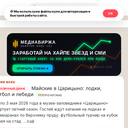
Москвичи.net
🔍
🍪 Мы используем файлы куки для авторизации и
ОК
быстрой работы сайта.
—
Главный
столичный
МЕДИАБИРЖА
QUANTUM NODE v41
чат-
ЗАРАБОТАЙ НА ХАЙПЕ ЗВЕЗД И СМИ
🚀 СТАРТОВЫЙ БОНУС 50 000 ДЕМО-РУБЛЕЙ ПРИ ВХОДЕ
мессенджер,
ORACLE LIVE
ОТКРЫТЬ СТАКАН ➔
новости
ее всех
и
Майские в Царицыно: лодки,
ОЛИЧНЫЙ ДВИЖ
тбол и лебеди
инсайды
11
ПРОЧИТАНО
 по 3 мая 2026 года в музее-заповеднике «Царицыно»
Москвы
ртует летний сезон. Гостей ждут катания на лодках и
амаранах по Верхнему пруду, футбольный турнир на кубок
ея на стад
... ЕЩЁ