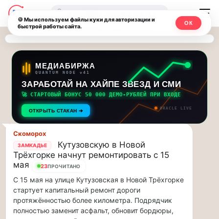
Последние
Москвичи.net
🔍
новости
🍪 Мы используем файлы куки для авторизации и
ОК
быстрой работы сайта.
—
и
обновления
Главный
потока:
столичный
МЕДИАБИРЖА
QUANTUM NODE v41
ЗАРАБОТАЙ НА ХАЙПЕ ЗВЕЗД И СМИ
Друзья,
чат-
приглашаем
🚀 СТАРТОВЫЙ БОНУС 50 000 ДЕМО-РУБЛЕЙ ПРИ ВХОДЕ
мессенджер,
на
ORACLE LIVE
ОТКРЫТЬ СТАКАН ➔
музыкальную
новости
прогулку
Скоморох
по
и
Кутузовскую в Новой
ЗАМКАДЬЕ
Москве
Трёхгорке начнут ремонтировать с 15
инсайды
Чайковского!…
мая
23
ПРОЧИТАНО
С 15 мая на улице Кутузовская в Новой Трёхгорке
Москвы
Друзья,
стартует капитальный ремонт дороги
приглашаем
протяжённостью более километра. Подрядчик
на
полностью заменит асфальт, обновит бордюры,
музыкальную