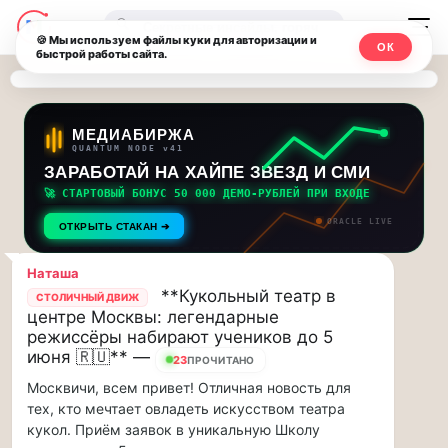
Последние
Москвичи.net
🔍
новости
🍪 Мы используем файлы куки для авторизации и
ОК
быстрой работы сайта.
—
и
обновления
Главный
потока:
столичный
МЕДИАБИРЖА
QUANTUM NODE v41
ЗАРАБОТАЙ НА ХАЙПЕ ЗВЕЗД И СМИ
Друзья,
чат-
приглашаем
🚀 СТАРТОВЫЙ БОНУС 50 000 ДЕМО-РУБЛЕЙ ПРИ ВХОДЕ
мессенджер,
на
ORACLE LIVE
ОТКРЫТЬ СТАКАН ➔
музыкальную
новости
прогулку
Наташа
по
и
**Кукольный театр в
СТОЛИЧНЫЙ ДВИЖ
Москве
центре Москвы: легендарные
инсайды
Чайковского!…
режиссёры набирают учеников до 5
июня 🇷🇺** —
23
ПРОЧИТАНО
Москвы
Друзья,
Москвичи, всем привет! Отличная новость для
приглашаем
тех, кто мечтает овладеть искусством театра
на
кукол. Приём заявок в уникальную Школу
музыкальную