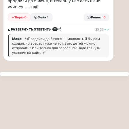
продлили до 5 июня, и теперь у нас есть шанс
прогулку
учиться
по
... ЕЩЁ
Москве
Верю
0
Фейк
1
Репост
0
Чайковского!
16.08
◣ РАЗВЕРНУТЬ
ОТВЕТИТЬ
23:33
✓✓
2
|
16:00
Макс:
*«Продлили до 5 июня — молодцы. Я бы сам
Петр
сходил, но возраст уже не тот. Зато детей можно
Ильич
отправить? Или только для взрослых? Надо глянуть
условия на сайте.»*
Чайковский
—
один
из
самых
исповедальных
русских
композиторов,
чья
музыка
стала
ча...
Терапевт